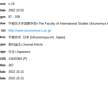
ume
n.14
Date
2002.10.01
ges
87 - 109
sher
宇都宮大学国際学部=The Faculty of International Studies Utsunomiya Un
 Url
http://www.utsunomiya-u.ac.jp/
tion
宇都宮市, 日本 [Utsunomuya-shi, Japan]
type
期刊論文=Journal Article
age
日文=Japanese
SSN
13420364 (P)
Hits
267
date
2022.10.21
date
2022.10.21