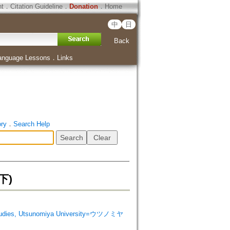
ht
．
Citation Guideline
．
Donation
．
Home
中
日
Back
anguage Lessons
．
Links
ory
．
Search Help
下)
udies, Utsunomiya University=ウツノミヤ