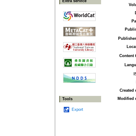
Extra service
Vol
Pa
Publi
Publisher
Loca
Content 
Langu
I
Created 
Modified 
Tools
Export