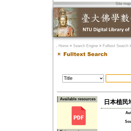
Site map
．
Home
>
Search Engine
>
Fulltext Search
Available resources
日本植民
Au
So