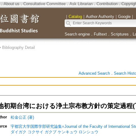
．
About us
．
Consultative Committee
．
Ask Librarian
．
Contribution
．
Copyrig
｜
Catalog
｜
Author Authority
｜
Google
｜
Search engine
．
Fulltext
．
Scriptures
．
L
>
Bibliography Detail
Advanced Search
．
Search Hist
地初期台湾における浄土宗布教方針の策定過程(
thor
松金公正 (著)
urce
宇都宮大学国際学部研究論集=Journal of the Faculty of International St
ダイガク コクサイ ガクブ ケンキュウ ロンシュウ