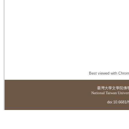
Best viewed with Chrome
臺灣大學
文學院佛
National Taiwan Universi
doi:10.6681