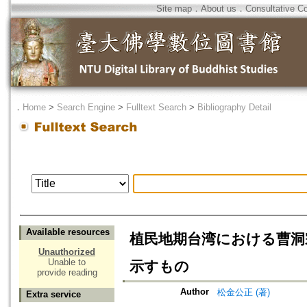
Site map
．
About us
．
Consultative C
．
Home
>
Search Engine
>
Fulltext Search
>
Bibliography Detail
Available resources
植民地期台湾における曹洞
Unauthorized
Unable to
示すもの
provide reading
Author
松金公正 (著)
Extra service