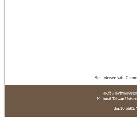
Best viewed with Chrome
臺灣大學
文學院佛
National Taiwan Universi
doi:10.6681