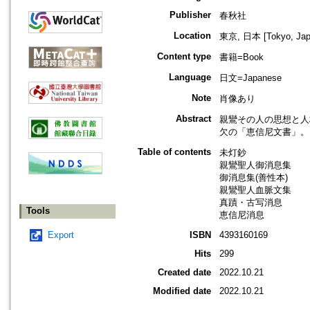
Publisher
春秋社
Location
東京, 日本 [Tokyo, Jap
Content type
書籍=Book
Language
日文=Japanese
Note
肖像あり
Abstract
親鸞その人の思想と人
欠の「恵信尼文書」。
Table of contents
未灯鈔
親鸞聖人御消息集
御消息集(善性本)
親鸞聖人血脈文集
真蹟・古写消息
Tools
恵信尼消息
Export
ISBN
4393160169
Hits
299
Created date
2022.10.21
Modified date
2022.10.21