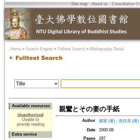
Site map
．
About us
．
Consultative C
．
Home
>
Search Engine
>
Fulltext Search
>
Bibliography Detail
Available resources
親鸞とその妻の手紙
Unauthorized
Unable to
Author
親鸞 (著)
;
恵信尼 (著)
provide reading
Date
2000.08
Extra service
Pages
287