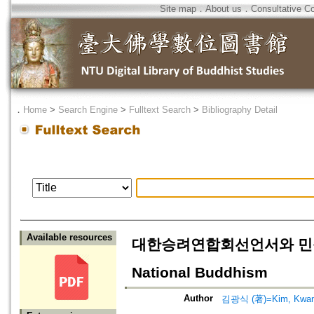
Site map
．
About us
．
Consultative C
．
Home
>
Search Engine
>
Fulltext Search
>
Bibliography Detail
Available resources
대한승려연합회선언서와 민족불교론=
National Buddhism
Author
김광식 (著)=Kim, Kwang-