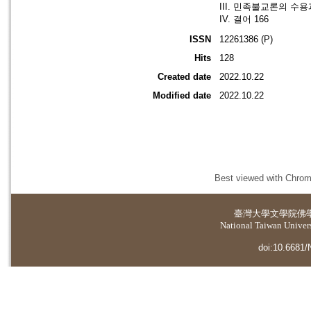
III. 민족불교론의 수용
IV. 결어 166
ISSN
12261386 (P)
Hits
128
Created date
2022.10.22
Modified date
2022.10.22
Best viewed with Chrome
臺灣大學
文學院佛
National Taiwan Universi
doi:10.6681