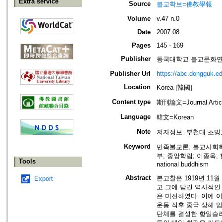
Extra service
Source
불교학보=佛教學報
Volume
v.47 n.0
Date
2007.08
Pages
145 - 169
Publisher
동국대학교 불교문화연구원=Ins
Publisher Url
https://abc.dongguk.ed
Location
Korea [韓國]
Content type
期刊論文=Journal Artic
Language
韓文=Korean
Note
저자정보: 부천대 초
Keyword
민족불교론; 불교사회화;
부; 중앙학림; 이종욱; 한용운=ha
Tools
national buddhism
Abstract
본고찰은 1919년 11
Export
고 그에 담긴 역사적인
은 미진하였다. 이에 
운동 직후 중국 상해 
단체를 결성한 항일승려