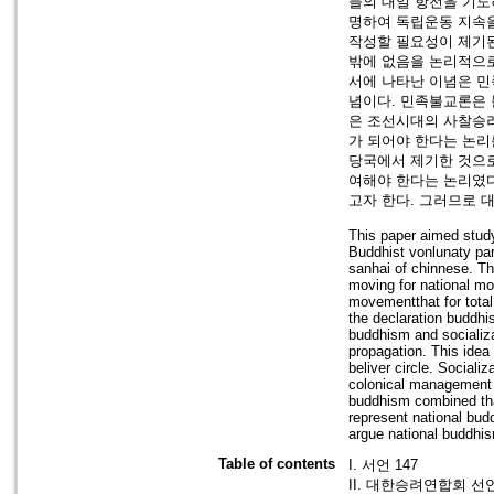
들의 대일 항전을 기도
명하여 독립운동 지속을
작성할 필요성이 제기된
밖에 없음을 논리적으로
서에 나타난 이념은 
념이다. 민족불교론은
은 조선시대의 사찰승려
가 되어야 한다는 논리
당국에서 제기한 것으로
여해야 한다는 논리였
고자 한다. 그러므로
This paper aimed stud
Buddhist vonlunaty par
sanhai of chinnese. Th
moving for national mo
movementthat for total
the declaration buddhi
buddhism and socializ
propagation. This ide
beliver circle. Social
colonical management 
buddhism combined tha
represent national bud
argue national buddhi
Table of contents
I. 서언 147
II. 대한승려연합회 선