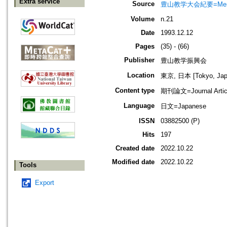
Extra service
Source
豊山教学大会紀要=Memoir
Volume
n.21
Date
1993.12.12
Pages
(35) - (66)
Publisher
豊山教学振興会
Location
東京, 日本 [Tokyo, Jap
Content type
期刊論文=Journal Artic
Language
日文=Japanese
ISSN
03882500 (P)
Hits
197
Created date
2022.10.22
Modified date
2022.10.22
Tools
Export