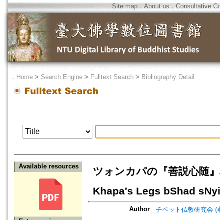
Site map
．
About us
．
Consultative C
．
Home
>
Search Engine
>
Fulltext Search
>
Bibliography Detail
Available resources
ツォンカパの『善説心随』和訳（１）=
Khapa's Legs bShad sNyin
Author
チベット仏教研究会 (