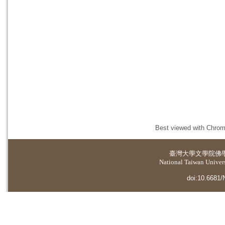
Best viewed with Chrome
臺灣大學
文學院佛
National Taiwan Universi
doi:10.6681