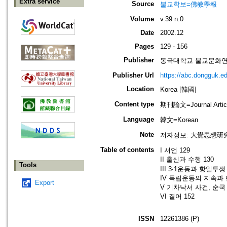
Extra service
Source
불교학보=佛教學報
Volume
v.39 n.0
Date
2002.12
Pages
129 - 156
Publisher
동국대학교 불교문화연구원=Ins
Publisher Url
https://abc.dongguk.ed
Location
Korea [韓國]
Content type
期刊論文=Journal Artic
Language
韓文=Korean
Note
저자정보: 大覺思想研
Table of contents
I 서언 129
II 출신과 수행 130
Tools
III 3‧1운동과 항일투쟁 
IV 독립운동의 지속과 
Export
V 기차낙서 사건, 순국 
VI 결어 152
ISSN
12261386 (P)