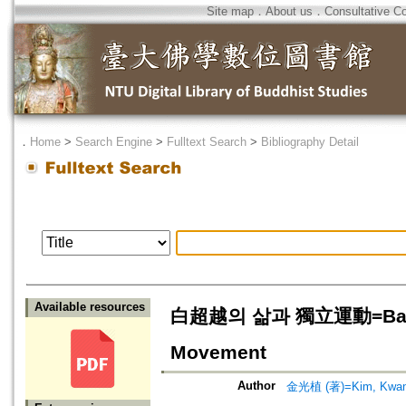
Site map
．
About us
．
Consultative C
．
Home
>
Search Engine
>
Fulltext Search
>
Bibliography Detail
Available resources
白超越의 삶과 獨立運動=Bak Cho-
Movement
Author
金光植 (著)=Kim, Kwang-