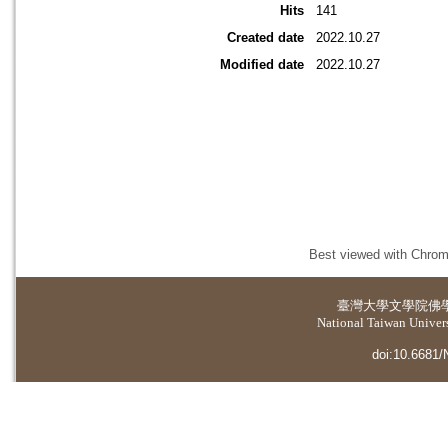
Hits
141
Created date
2022.10.27
Modified date
2022.10.27
Best viewed with Chrome
臺灣大學
文學院佛
National Taiwan Universi
doi:10.6681