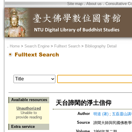
Site map
．
About us
．
Consultative C
．
Home
>
Search Engine
>
Fulltext Search
>
Bibliography Detail
Available resources
天台諦閑的淨土信仰
Unauthorized
Unable to
Author
明道 (著)
;
五磊靈山講寺
provide reading
Source
諦閑大師與民國佛教學
Extra service
Volume
1994年第二期