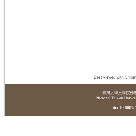
Best viewed with Chrome
臺灣大學
文學院佛
National Taiwan Universi
doi:10.6681