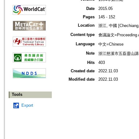
Date
2015.05
Pages
145 - 152
Location
浙江, 中國 [Chechiang,
Content type
會議論文=Proceeding Ar
Language
中文=Chinese
Note
浙江慈溪市五磊靈山講
Hits
403
Created date
2022.11.03
Modified date
2022.11.03
Tools
Export