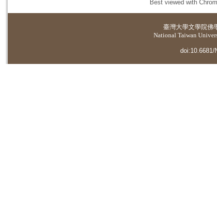
Best viewed with Chrome
臺灣大學
文學院佛
National Taiwan Universi
doi:10.6681