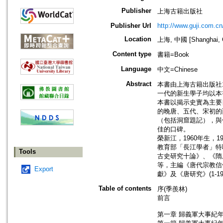
Publisher
上海古籍出版社
Publisher Url
http://www.guji.com.cn
Location
上海, 中國 [Shanghai, 
Content type
書籍=Book
Language
中文=Chinese
Abstract
本書由上海古籍出版社
一代的新生學子均以本
本書以揭示史實為主要
的晚唐、五代、宋初的
（包括洞窟題記），與
佳的口碑。
榮新江，1960年生，
教育部「長江學者」特
Tools
古史研究十論》、《隋
等，主編《唐代宗教信
Export
獻》及《唐研究》(1-1
Table of contents
序(季羨林)
前言
第一章 歸義軍大事紀