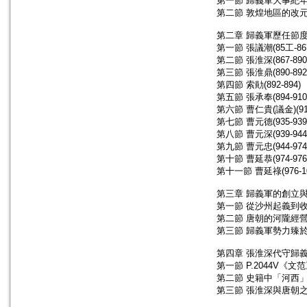
第一節 歸義軍大事紀
第二節 敦煌地區的改
第二章 歸義軍歷任節
第一節 張議潮(85工-86
第二節 張淮深(867-890
第三節 張淮鼎(890-892
第四節 索勛(892-894)
第五節 張承奉(894-910
第六節 曹仁貴(議金)(914
第七節 曹元德(935-939
第八節 曹元深(939-944
第九節 曹元忠(944-974
第十節 曹延恭(974-976
第十一節 曹延祿(976-1
第三章 歸義軍的創立
第一節 從沙州起義到
第二節 唐朝的河隴經
第三節 歸義軍勢力臻
第四章 張淮深代守歸
第一節 P.2044V《
第二節 史籍中「河西
第三節 張淮深與唐朝