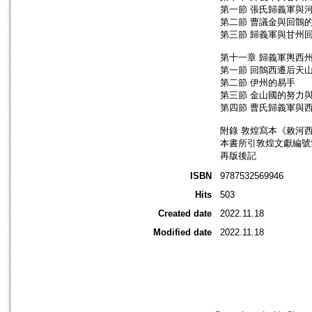
第一節 張氏歸義軍與
第二節 曹議金與回鶻
第三節 歸義軍與甘州
第十一章 歸義軍輿西
第一節 回鶻西遷后天
第二節 伊州的易手
第三節 金山國的努力
第四節 曹氏歸義軍與
附錄 敦煌寫本《敕河
本書所引敦煌文獻編號
再版後記
ISBN
9787532569946
Hits
503
Created date
2022.11.18
Modified date
2022.11.18