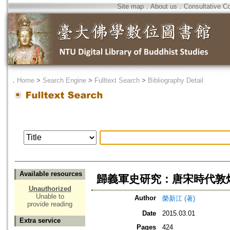
Site map
．
About us
．
Consultative C
．
Home
>
Search Engine
>
Fulltext Search
>
Bibliography Detail
Available resources
歸義軍史研究：唐宋時代敦
Unauthorized
Unable to
Author
榮新江 (著)
provide reading
Date
2015.03.01
Extra service
Pages
424