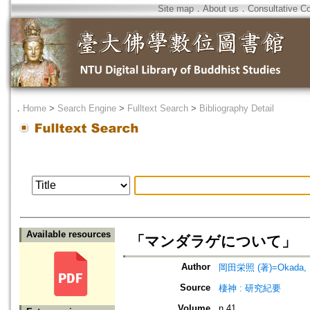
Site map
．
About us
．
Consultative C
．
Home
>
Search Engine
>
Fulltext Search
>
Bibliography Detail
Available resources
「マンダラゲについて」
Author
岡田栄照 (著)=Okada, Ei
Source
棲神 : 研究紀要
Volume
n.41