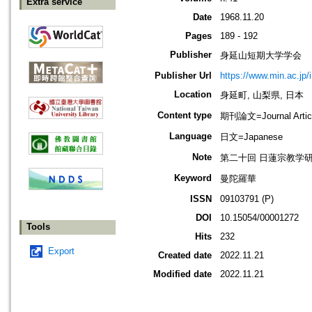
Extra service
Date
1968.11.20
Pages
189 - 192
Publisher
身延山短期大学学会
Publisher Url
https://www.min.ac.jp/
Location
身延町, 山梨県, 日本
Content type
期刊論文=Journal Artic
Language
日文=Japanese
Note
第二十回 日蓮宗教学
Keyword
曼陀羅華
ISSN
09103791 (P)
DOI
10.15054/00001272
Tools
Hits
232
Export
Created date
2022.11.21
Modified date
2022.11.21