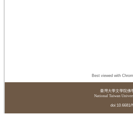
Best viewed with Chrome
臺灣大學
文學院佛
National Taiwan Universi
doi:10.6681