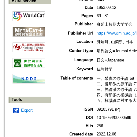
Extra service
Date
1953.09.12
Pages
69 - 81
Publisher
身延山短期大学学会
Publisher Url
https://www.min.ac.jp/
Location
身延町, 山梨県, 日本
Content type
期刊論文=Journal Artic
Language
日文=Japanese
Keyword
仏教哲学
Table of contents
一、希臘の原子論 69
二、耆那教の原子論 7
三、勝論派の原子論 7
四、有部派の極微論（原
Tools
五、極微説に対する大乗
ISSN
09103791 (P)
Export
DOI
10.15054/00000599
Hits
256
Created date
2022.12.08