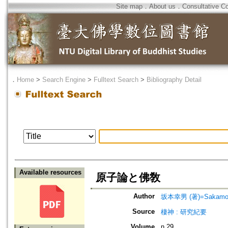
Site map
．
About us
．
Consultative C
．
Home
>
Search Engine
>
Fulltext Search
>
Bibliography Detail
Available resources
原子論と佛敎
Author
坂本幸男 (著)=Sakamoto,
Source
棲神 : 研究紀要
Volume
n.29