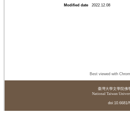
Modified date
2022.12.08
Best viewed with Chrome
臺灣大學
文學院佛
National Taiwan Universi
doi:10.6681