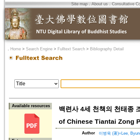
Site map
．
About us
．
Consultative C
．
Home
>
Search Engine
>
Fulltext Search
>
Bibliography Detail
Available resources
백련사 4세 천책의 천태종 조사에 
of Chinese Tiantai Zong P
Author
이병욱 (著)=Lee, Byung