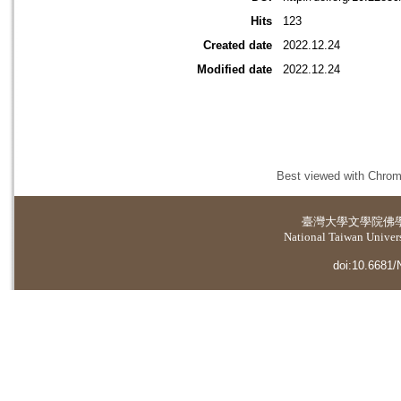
Hits
123
Created date
2022.12.24
Modified date
2022.12.24
Best viewed with Chrome
臺灣大學
文學院佛
National Taiwan Universi
doi:10.6681