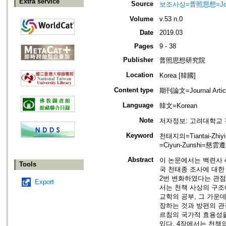
Extra service
Source
보조사상=普照思想=Journal 
Volume
v.53 n.0
Date
2019.03
Pages
9 - 38
Publisher
普照思想研究院
Location
Korea [韓國]
Content type
期刊論文=Journal Artic
Language
韓文=Korean
Note
저자정보: 고려대학교
Keyword
천태지의=Tiantai-Zh
=Ciyun-Zunshi=慈雲遵式
Abstract
이 논문에서는 백련사 
Tools
국 천태종 조사에 대한
2번 변화하였다는 관점
Export
서는 천책 사상의 구조
교학의 공부, 그 가운
장하는 것과 방편의 관
르침의 국가적 효용성
있다. 4장에서는 천책