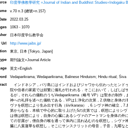
urce
印度學佛教學研究 =Journal of Indian and Buddhist Studies=Indogaku B
ume
v.70 n.3 (總號=n.157)
Date
2022.03.25
ges
1063 - 1070
sher
日本印度学仏教学会
 Url
http://www.jaibs.jp/
tion
東京, 日本 [Tokyo, Japan]
type
期刊論文=Journal Article
age
英文=English
ord
Vedaparikrama; Wedaparikrama; Balinese Hinduism; Hindu ritual; Śiva
ract
インドネシア，バリ島にはインドおよびジャワから伝わったヒンドゥ
院や信者の家庭では頻繁に儀礼が行われる．そこにおいて，しばしば
るが，それらの儀軌のうちVedaparikrama（略号 VP）は聖水の
神への礼拝を述べた儀軌である．VPは1.浄化の次第，2.供物と身体の浄
ヴァを瞑想により生み出す行為（śivīkaraṇa），6.シヴァ神の確立，
第からなる．本稿で中心的に取り上げた5の次第では，瞑想によりシヴ
は僧は瞑想により，自身の心臓にあるシヴァのアートマンを身体の外
ての甘露が，僧自身の喉を通って体内に流れ込むのを瞑想し，シヴァ
臓に八葉蓮華を瞑想し，そこにサンスクリットの母音，子音，九曜など