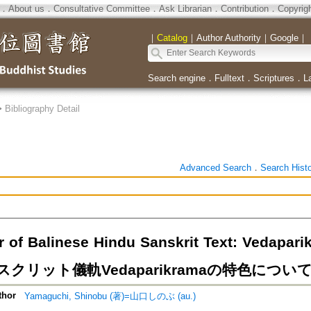
．
About us
．
Consultative Committee
．
Ask Librarian
．
Contribution
．
Copyrig
｜
Catalog
｜
Author Authority
｜
Google
｜
Search engine
．
Fulltext
．
Scriptures
．
L
>
Bibliography Detail
Advanced Search
．
Search Hist
er of Balinese Hindu Sanskrit Text: Ve
クリット儀軌Vedaparikramaの特色につい
thor
Yamaguchi, Shinobu (著)=山口しのぶ (au.)