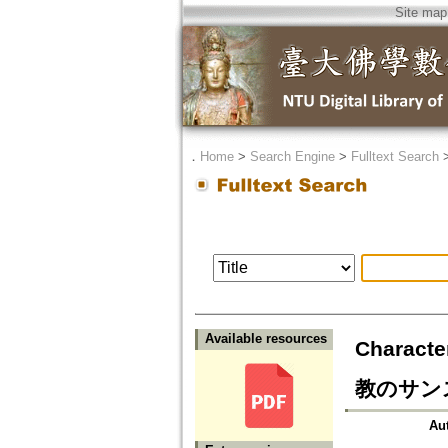
Site map
．
Home
>
Search Engine
>
Fulltext Search
Available resources
Charact
教のサンス
Au