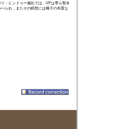
リ・ヒンドゥー儀礼では，VPは専ら聖水
のべられ，またその瞑想には種子の布置な