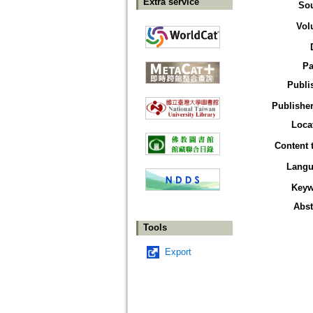
Extra service
So
Vol
Pa
Publi
Publisher
Loca
Content 
Langu
Keyw
Abst
Tools
Export