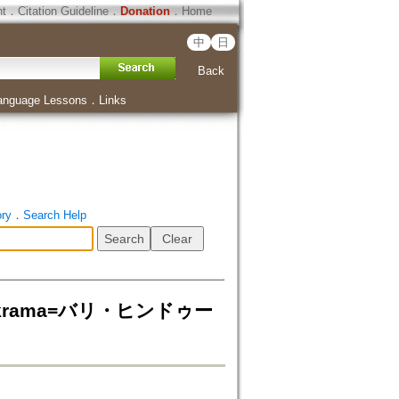
ht
．
Citation Guideline
．
Donation
．
Home
中
日
Back
anguage Lessons
．
Links
ory
．
Search Help
daparikrama=バリ・ヒンドゥー
て