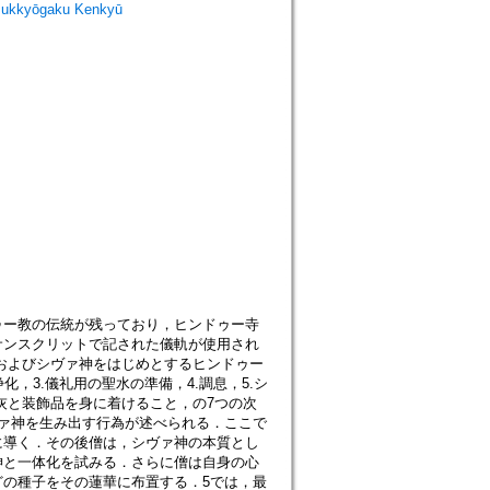
ukkyōgaku Kenkyū
ー教の伝統が残っており，ヒンドゥー寺
サンスクリットで記された儀軌が使用され
制作，およびシヴァ神をはじめとするヒンドゥー
化，3.儀礼用の聖水の準備，4.調息，5.シ
7.灰と装飾品を身に着けること，の7つの次
ァ神を生み出す行為が述べられる．ここで
に導く．その後僧は，シヴァ神の本質とし
神と一体化を試みる．さらに僧は自身の心
の種子をその蓮華に布置する．5では，最