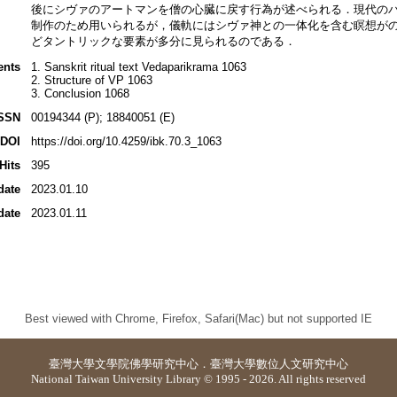
後にシヴァのアートマンを僧の心臓に戻す行為が述べられる．現代のバ
制作のため用いられるが，儀軌にはシヴァ神との一体化を含む瞑想が
どタントリックな要素が多分に見られるのである．
ents
1. Sanskrit ritual text Vedaparikrama 1063
2. Structure of VP 1063
3. Conclusion 1068
SSN
00194344 (P); 18840051 (E)
DOI
https://doi.org/10.4259/ibk.70.3_1063
Hits
395
date
2023.01.10
date
2023.01.11
Best viewed with Chrome, Firefox, Safari(Mac) but not supported IE
臺灣大學
文學院佛學研究中心
．
臺灣大學數位人文研究中心
National Taiwan University Library © 1995 - 2026. All rights reserved