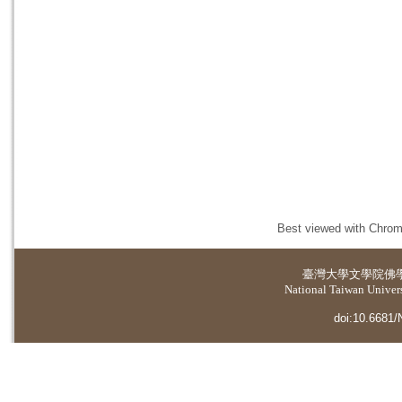
Best viewed with Chrome
臺灣大學
文學院佛
National Taiwan Universi
doi:10.6681