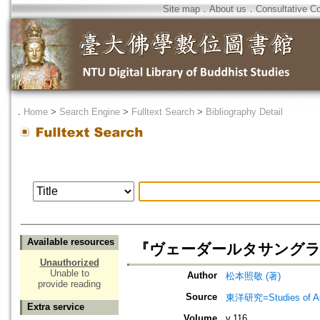
Site map
．
About us
．
Consultative C
．
Home
>
Search Engine
>
Fulltext Search
>
Bibliography Detail
Available resources
『ヴェーダールタサングラハ
Unauthorized
Unable to
Author
松本照敬 (著)
provide reading
Source
東洋研究=Studies of 
Extra service
Volume
v.116