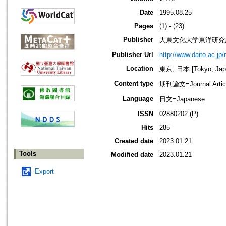
Date
1995.08.25
Pages
(1) - (23)
Publisher
大東文化大学東洋研究
Publisher Url
http://www.daito.ac.jp/
Location
東京, 日本 [Tokyo, Jap
Content type
期刊論文=Journal Artic
Language
日文=Japanese
ISSN
02880202 (P)
Hits
285
Created date
2023.01.21
Tools
Modified date
2023.01.21
Export