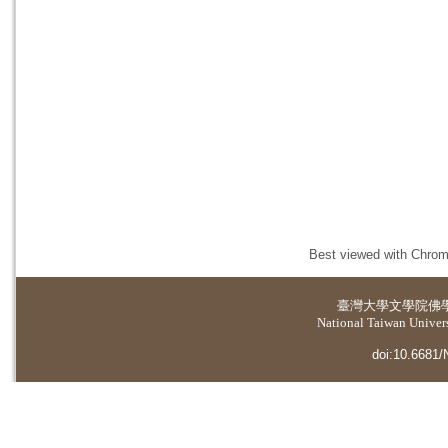
Best viewed with Chrome
臺灣大學
文學院佛
National Taiwan Universi
doi:10.6681