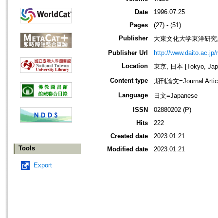
Date
1996.07.25
Pages
(27) - (51)
Publisher
大東文化大学東洋研究
Publisher Url
http://www.daito.ac.jp/
Location
東京, 日本 [Tokyo, Jap
Content type
期刊論文=Journal Artic
Language
日文=Japanese
ISSN
02880202 (P)
Hits
222
Created date
2023.01.21
Tools
Modified date
2023.01.21
Export