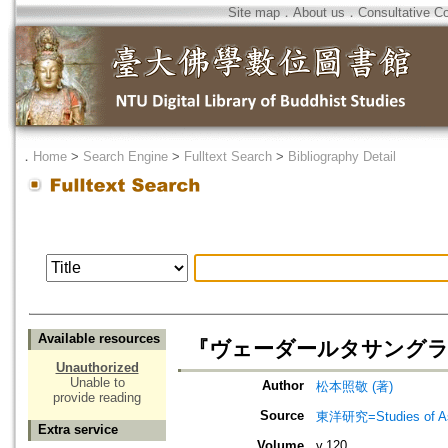
Site map
．
About us
．
Consultative C
．
Home
>
Search Engine
>
Fulltext Search
>
Bibliography Detail
Available resources
『ヴェーダールタサングラハ
Unauthorized
Unable to
Author
松本照敬 (著)
provide reading
Source
東洋研究=Studies of 
Extra service
Volume
v.120