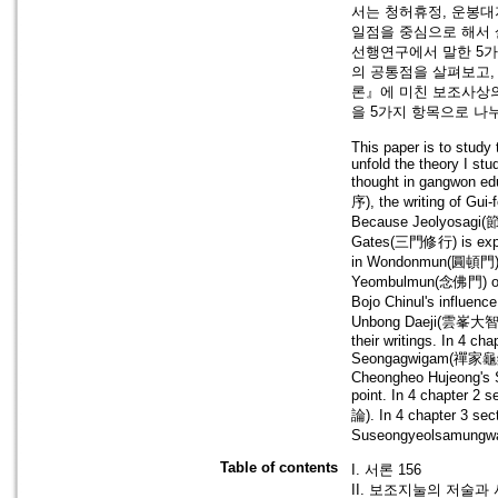
서는 청허휴정, 운봉대
일점을 중심으로 해서 
선행연구에서 말한 5
의 공통점을 살펴보고,
론』에 미친 보조사상
을 5가지 항목으로 나
This paper is to study 
unfold the theory I stu
thought in gangwon ed
序), the writing of Gui
Because Jeolyosagi(節要
Gates(三門修行) is expl
in Wondonmun(圓頓門) of
Yeombulmun(念佛門) of S
Bojo Chinul's influenc
Unbong Daeji(雲峯大智) a
their writings. In 4 ch
Seongagwigam(禪家龜鑑). A
Cheongheo Hujeong's Se
point. In 4 chapter 2
論). In 4 chapter 3 sec
Suseongyeolsamungw
Table of contents
I. 서론 156
II. 보조지눌의 저술과 