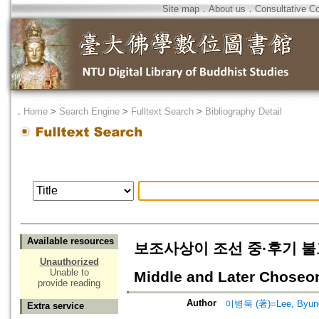
Site map
．
About us
．
Consultative C
．
Home
>
Search Engine
>
Fulltext Search
>
Bibliography Detail
Available resources
보조사상이 조선 중·후기 불교에 미친
Unauthorized
Unable to
Middle and Later Chose
provide reading
Author
이병욱 (著)=Lee, Byung
Extra service