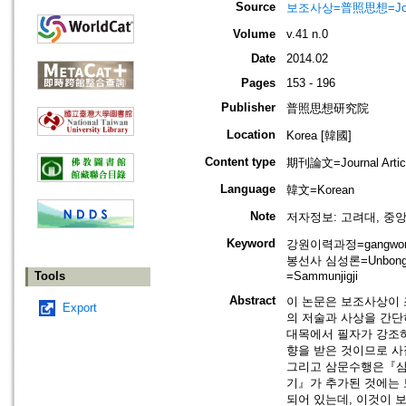
Source
보조사상=普照思想=Journal 
Volume
v.41 n.0
Date
2014.02
Pages
153 - 196
Publisher
普照思想研究院
Location
Korea [韓國]
Content type
期刊論文=Journal Artic
Language
韓文=Korean
Note
저자정보: 고려대, 중
Keyword
강원이력과정=gangwon ed
봉선사 심성론=Unbongse
Tools
=Sammunjigji
Abstract
이 논문은 보조사상이 
Export
의 저술과 사상을 간단
대목에서 필자가 강조
향을 받은 것이므로 사
그리고 삼문수행은『삼
기』가 추가된 것에는
되어 있는데, 이것이 