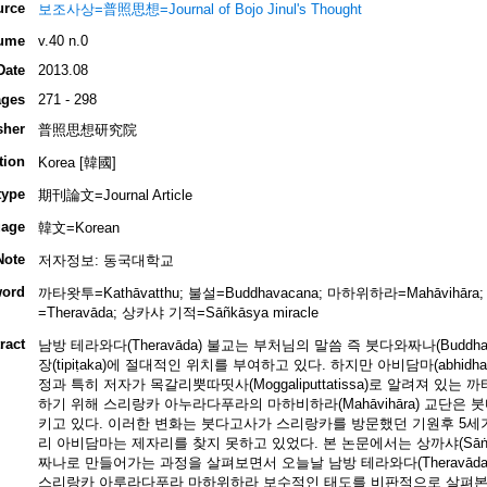
urce
보조사상=普照思想=Journal of Bojo Jinul's Thought
ume
v.40 n.0
Date
2013.08
ges
271 - 298
sher
普照思想研究院
tion
Korea [韓國]
type
期刊論文=Journal Article
age
韓文=Korean
Note
저자정보: 동국대학교
ord
까타왓투=Kathāvatthu; 불설=Buddhavacana; 마하위하라=Mahāvihār
=Theravāda; 상카샤 기적=Sāñkāsya miracle
ract
남방 테라와다(Theravāda) 불교는 부처님의 말씀 즉 붓다와짜나(Buddh
장(tipiṭaka)에 절대적인 위치를 부여하고 있다. 하지만 아비담마(abhi
정과 특히 저자가 목갈리뿟따띳사(Moggaliputtatissa)로 알려져 있는 까
하기 위해 스리랑카 아누라다푸라의 마하비하라(Mahāvihāra) 교단은 붓다
키고 있다. 이러한 변화는 붓다고사가 스리랑카를 방문했던 기원후 5세
리 아비담마는 제자리를 찾지 못하고 있었다. 본 논문에서는 상까샤(Sāṅ
짜나로 만들어가는 과정을 살펴보면서 오늘날 남방 테라와다(Theravād
스리랑카 아루라다푸라 마하위하라 보수적인 태도를 비판적으로 살펴본