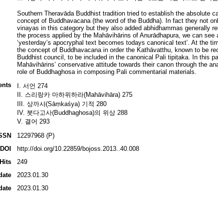
Southern Theravāda Buddhist tradition tried to establish the absolute can
concept of Buddhavacana (the word of the Buddha). In fact they not only
vinayas in this category but they also added abhidhammas generally r
the process applied by the Mahāvihārins of Anurādhapura, we can see a
‘yesterday’s apocryphal text becomes todays canonical text’. At the 
the concept of Buddhavacana in order the Kathāvatthu, known to be reci
Buddhist council, to be included in the canonical Pali tipiṭaka. In this pa
Mahāvihārins’ conservative attitude towards their canon through the an
role of Buddhaghosa in composing Pali commentarial materials.
ents
I. 서언 274
II. 스리랑카 마하위하라(Mahāvihāra) 275
III. 상까샤(Sāṃkaśya) 기적 280
IV. 붓다고사(Buddhaghosa)의 위상 288
V. 결어 293
SSN
12297968 (P)
DOI
http://doi.org/10.22859/bojoss.2013..40.008
Hits
249
date
2023.01.30
date
2023.01.30