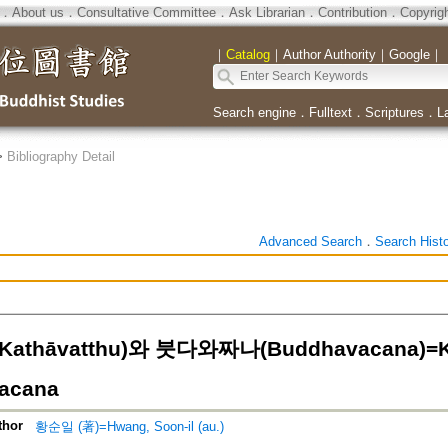
．
About us
．
Consultative Committee
．
Ask Librarian
．
Contribution
．
Copyrig
｜
Catalog
｜
Author Authority
｜
Google
｜
Search engine
．
Fulltext
．
Scriptures
．
L
>
Bibliography Detail
Advanced Search
．
Search Hist
thāvatthu)와 붓다와짜나(Buddhavacana)=Ka
acana
thor
황순일 (著)=Hwang, Soon-il (au.)