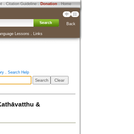
ht
．
Citation Guideline
．
Donation
．
Home
中
日
Back
anguage Lessons
．
Links
ory
．
Search Help
thāvatthu &