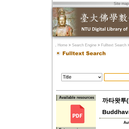
Site map
．
Home
>
Search Engine
>
Fulltext Search
Available resources
까타왓투(Ka
Buddhav
Au