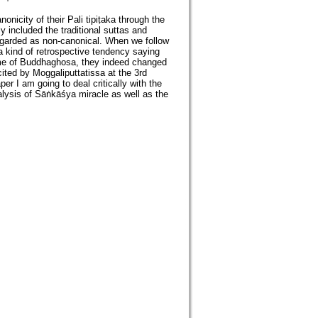
onicity of their Pali tipiṭaka through the
 included the traditional suttas and
egarded as non-canonical. When we follow
 kind of retrospective tendency saying
time of Buddhaghosa, they indeed changed
ted by Moggaliputtatissa at the 3rd
per I am going to deal critically with the
alysis of Sāṅkāśya miracle as well as the