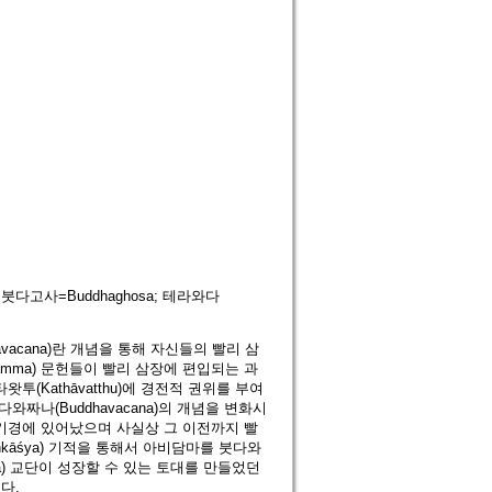
a; 붓다고사=Buddhaghosa; 테라와다
avacana)란 개념을 통해 자신들의 빨리 삼
dhamma) 문헌들이 빨리 삼장에 편입되는 과
타왓투(Kathāvatthu)에 경전적 권위를 부여
와짜나(Buddhavacana)의 개념을 변화시
기경에 있어났으며 사실상 그 이전까지 빨
kāśya) 기적을 통해서 아비담마를 붓다와
a) 교단이 성장할 수 있는 토대를 만들었던
다.