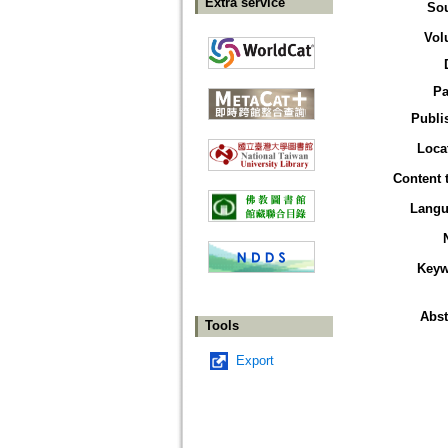
Extra service
So
Vol
Pa
Publi
Loca
Content 
Langu
Keyw
Abst
Tools
Export