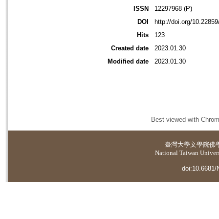
ISSN
12297968 (P)
DOI
http://doi.org/10.2285
Hits
123
Created date
2023.01.30
Modified date
2023.01.30
Best viewed with Chrome
臺灣大學
文學院佛
National Taiwan Universi
doi:10.6681