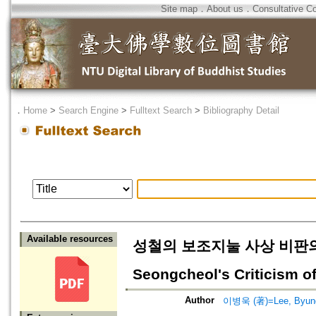
Site map
．
About us
．
Consultative C
．
Home
>
Search Engine
>
Fulltext Search
>
Bibliography Detail
Available resources
성철의 보조지눌 사상 비판의 정당성
Seongcheol's Criticism of
Author
이병욱 (著)=Lee, Byung