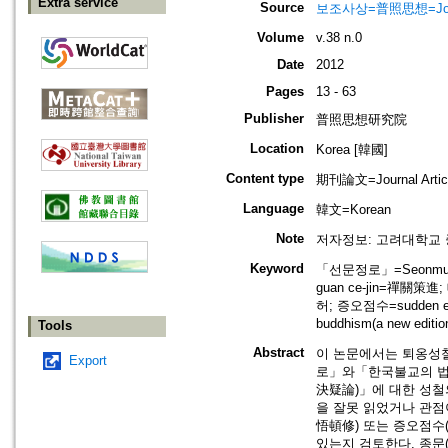
Extra service
Source
보조사상=普照思想=Journal 
Volume
v.38 n.0
Date
2012
Pages
13 - 63
Publisher
普照思想研究院
Location
Korea [韓國]
Content type
期刊論文=Journal Artic
Language
韓文=Korean
Note
저자정보: 고려대학교
Keyword
「선문정로」=Seonmunj
guan ce-jin=禪關策
허; 증오점수=sudden enli
buddhism(a new edit
Tools
Abstract
이 논문에서는 퇴옹성철
Export
로」와「한국불교의 법
決疑論)」에 대한 성철
을 잘못 읽었거나 관점
悟頓修) 또는 증오점수
있는지 검토한다. 종문