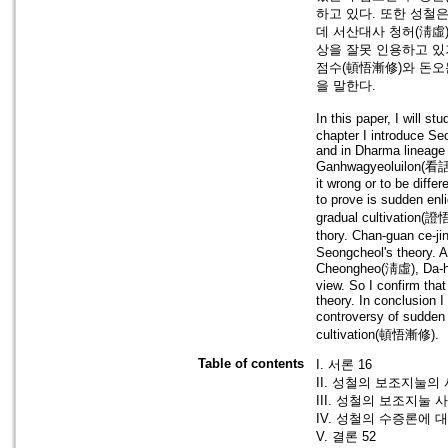
하고 있다. 또한 성철
데 서산대사 청허(淸虛)
상을 잘못 인용하고 있
점수(頓悟漸修)와 돈
을 말한다.
In this paper, I will s
chapter I introduce Se
and in Dharma lineage 
Ganhwagyeoluilon(看話決疑
it wrong or to be diffe
to prove is sudden en
gradual cultivation(證
thory. Chan-guan ce-ji
Seongcheol's theory. A
Cheongheo(淸虛), Da-
view. So I confirm tha
theory. In conclusion 
controversy of sudde
cultivation(頓悟漸修).
Table of contents
I. 서론 16
II. 성철의 보조지눌의 
III. 성철의 보조지눌 
IV. 성철의 수증론에 
V. 결론 52