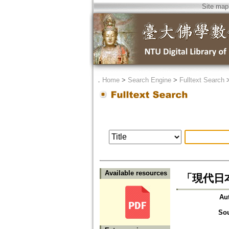
Site map
．
Home
>
Search Engine
>
Fulltext Search
Available resources
「現代日本
Au
So