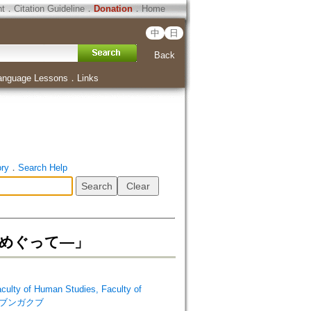
ht
．
Citation Guideline
．
Donation
．
Home
中
日
Back
anguage Lessons
．
Links
ory
．
Search Help
”をめぐって―」
 of Human Studies, Faculty of
ブ・ブンガクブ