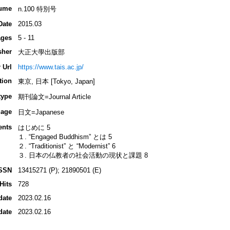
ume
n.100 特別号
Date
2015.03
ges
5 - 11
sher
大正大學出版部
 Url
https://www.tais.ac.jp/
tion
東京, 日本 [Tokyo, Japan]
type
期刊論文=Journal Article
age
日文=Japanese
ents
はじめに 5
１. “Engaged Buddhism” とは 5
２. “Traditionist” と “Modernist” 6
３. 日本の仏教者の社会活動の現状と課題 8
SSN
13415271 (P); 21890501 (E)
Hits
728
date
2023.02.16
date
2023.02.16