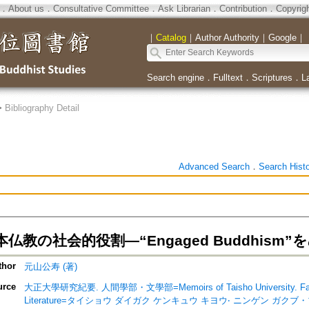
．
About us
．
Consultative Committee
．
Ask Librarian
．
Contribution
．
Copyrig
｜
Catalog
｜
Author Authority
｜
Google
｜
Search engine
．
Fulltext
．
Scriptures
．
L
>
Bibliography Detail
Advanced Search
．
Search Hist
仏教の社会的役割―“Engaged Buddhism
thor
元山公寿 (著)
urce
大正大學研究紀要. 人間學部・文學部=Memoirs of Taisho University. Faculty
Literature=タイショウ ダイガク ケンキュウ キヨウ‧ ニンゲン ガク