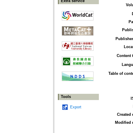
Extra service
Vol
Pa
Publi
Publisher
Loca
Content 
Langu
Table of cont
Tools
I
Export
Created 
Modified 