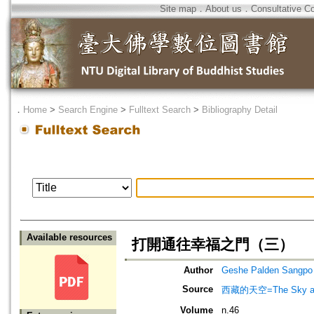
Site map
．
About us
．
Consultative C
．
Home
>
Search Engine
>
Fulltext Search
>
Bibliography Detail
Available resources
打開通往幸福之門（三）
Author
Geshe Palden Sangpo
Source
西藏的天空=The Sky abo
Volume
n.46