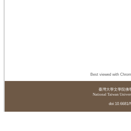
Best viewed with Chrome
臺灣大學
文學院佛
National Taiwan Universi
doi:10.6681