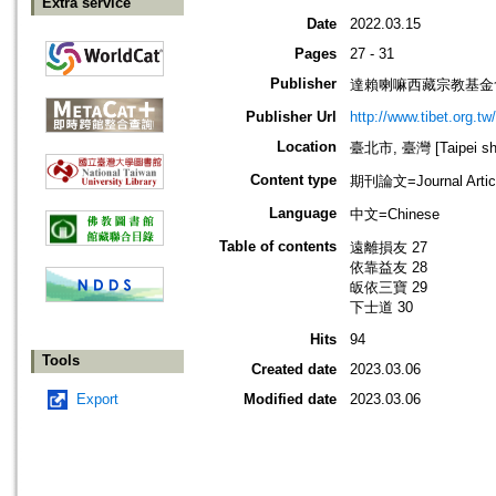
Extra service
Date
2022.03.15
Pages
27 - 31
Publisher
達賴喇嘛西藏宗教基金
Publisher Url
http://www.tibet.org.tw/
Location
臺北市, 臺灣 [Taipei shi
Content type
期刊論文=Journal Artic
Language
中文=Chinese
Table of contents
遠離損友 27
依靠益友 28
皈依三寶 29
下士道 30
Hits
94
Tools
Created date
2023.03.06
Export
Modified date
2023.03.06