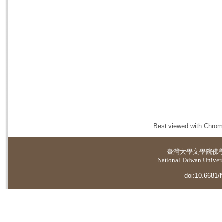
Best viewed with Chrome
臺灣大學
文學院佛
National Taiwan Universi
doi:10.6681