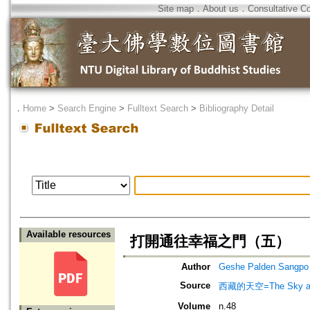
Site map
．
About us
．
Consultative C
．
Home
>
Search Engine
>
Fulltext Search
>
Bibliography Detail
Available resources
打開通往幸福之門（五）
Author
Geshe Palden Sangpo
Source
西藏的天空=The Sky abo
Volume
n.48