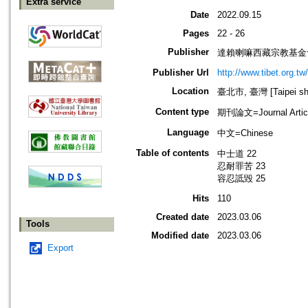
Extra service
Date
2022.09.15
Pages
22 - 26
Publisher
達賴喇嘛西藏宗教基金
Publisher Url
http://www.tibet.org.tw/
Location
臺北市, 臺灣 [Taipei shi
Content type
期刊論文=Journal Artic
Language
中文=Chinese
Table of contents
中士道 22
忍耐罪苦 23
容忍詆毀 25
Hits
110
Created date
2023.03.06
Tools
Modified date
2023.03.06
Export