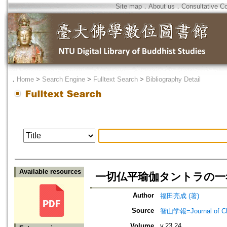
Site map
．
About us
．
Consultative C
．
Home
>
Search Engine
>
Fulltext Search
>
Bibliography Detail
Available resources
一切仏平瑜伽タントラの一考察=A s
Author
福田亮成 (著)
Source
智山学報=Journal of C
Volume
v.23.24