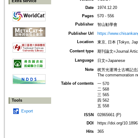
Extra service
Date
1974.12.20
Pages
570 - 556
Publisher
智山勧學會
Publisher Url
https://www.chisanka
Location
東京, 日本 [Tokyo, Jap
Content type
期刊論文=Journal Artic
Language
日文=Japanese
Note
梶芳光運博士古稀記念
The commemoration num
Table of contents
一 570
二 568
三 565
Tools
四 562
五 558
Export
ISSN
02865661 (P)
DOI
https://doi.org/10.18
Hits
365