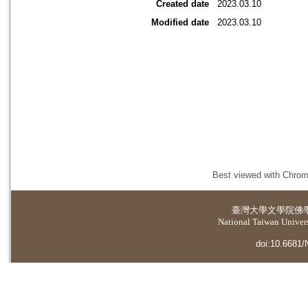
Created date
2023.03.10
Modified date
2023.03.10
Best viewed with Chrome
臺灣大學
文學院佛
National Taiwan Universi
doi:10.6681