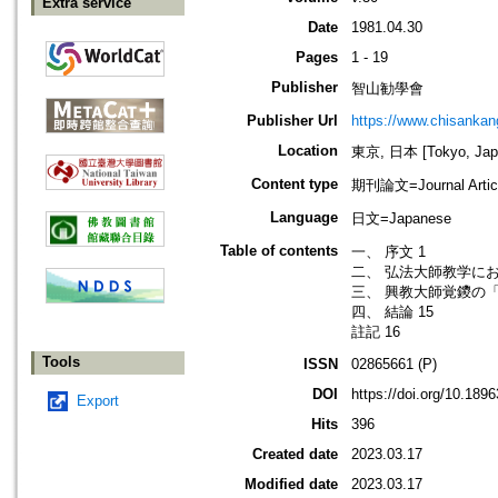
Extra service
Date
1981.04.30
Pages
1 - 19
Publisher
智山勧學會
Publisher Url
https://www.chisanka
Location
東京, 日本 [Tokyo, Jap
Content type
期刊論文=Journal Artic
Language
日文=Japanese
Table of contents
一、 序文 1
二、 弘法大師教学にお
三、 興教大師覚鑁の「
四、 結論 15
註記 16
Tools
ISSN
02865661 (P)
DOI
https://doi.org/10.189
Export
Hits
396
Created date
2023.03.17
Modified date
2023.03.17