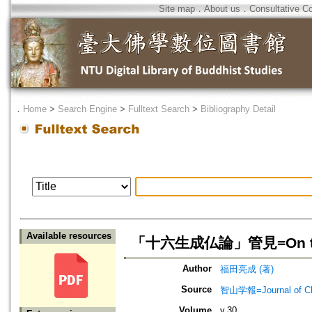
Site map
．
About us
．
Consultative C
．
Home
>
Search Engine
>
Fulltext Search
>
Bibliography Detail
Available resources
「十六生成仏論」管見=On the t
Author
福田亮成 (著)
Source
智山学報=Journal of C
Volume
v.30