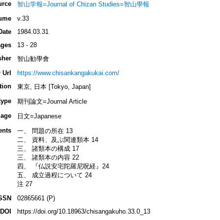
urce
智山学報=Journal of Chizan Studies=智山學報
ume
v.33
Date
1984.03.31
ges
13 - 28
sher
智山勧學會
 Url
https://www.chisankangakukai.com/
tion
東京, 日本 [Tokyo, Japan]
type
期刊論文=Journal Article
age
日文=Japanese
ents
一、 問題の所在 13
二、 資料、及ぶ関連類本 14
三、 諸類本の構成 17
三、 諸類本の内容 22
四、 『仏説安宅陀羅尼呪経』24
五、 成立過程について 24
注 27
SSN
02865661 (P)
DOI
https://doi.org/10.18963/chisangakuho.33.0_13