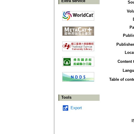
Extra service
So
Vol
Pa
Publi
Publisher
Loca
Content 
Langu
Table of cont
Tools
Export
I