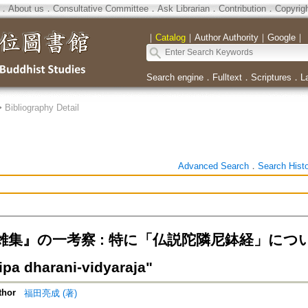
．
About us
．
Consultative Committee
．
Ask Librarian
．
Contribution
．
Copyrig
｜
Catalog
｜
Author Authority
｜
Google
｜
Search engine
．
Fulltext
．
Scriptures
．
L
>
Bibliography Detail
Advanced Search
．
Search Hist
集』の一考察 : 特に「仏説陀隣尼鉢経」について=On
ipa dharani-vidyaraja"
thor
福田亮成 (著)