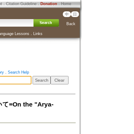
ht
．
Citation Guideline
．
Donation
．
Home
中
日
Back
anguage Lessons
．
Links
ory
．
Search Help
 the "Arya-