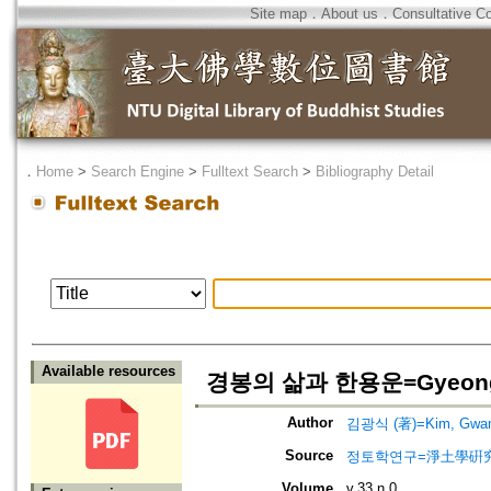
Site map
．
About us
．
Consultative C
．
Home
>
Search Engine
>
Fulltext Search
>
Bibliography Detail
Available resources
경봉의 삶과 한용운=Gyeongbon
Author
김광식 (著)=Kim, Gwang-
Source
정토학연구=淨土學硏究=Journ
Volume
v.33 n.0