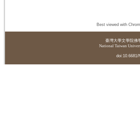
Best viewed with Chrome
臺灣大學
文學院佛
National Taiwan Universi
doi:10.6681