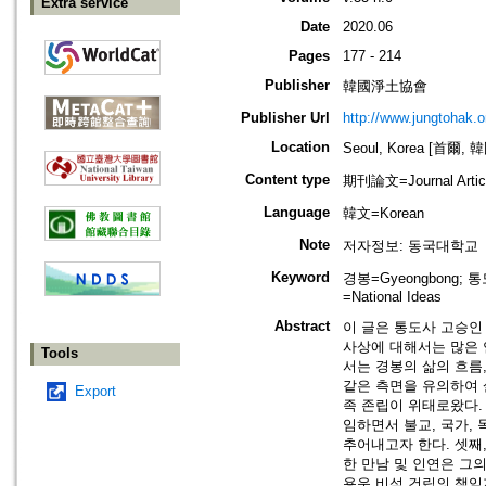
Extra service
Date
2020.06
Pages
177 - 214
Publisher
韓國淨土協會
Publisher Url
http://www.jungtohak.or
Location
Seoul, Korea [首爾, 
Content type
期刊論文=Journal Artic
Language
韓文=Korean
Note
저자정보: 동국대학교
Keyword
경봉=Gyeongbong; 통
=National Ideas
Abstract
이 글은 통도사 고승인
사상에 대해서는 많은 
Tools
서는 경봉의 삶의 흐름
같은 측면을 유의하여 
Export
족 존립이 위태로왔다.
임하면서 불교, 국가,
추어내고자 한다. 셋째
한 만남 및 인연은 그
용운 비석 건립의 책임