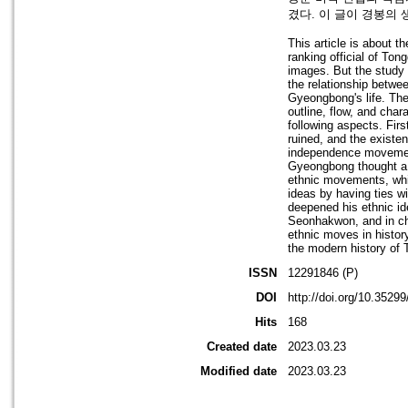
겼다. 이 글이 경봉의
This article is about 
ranking official of Ton
images. But the study o
the relationship betwe
Gyeongbong's life. Ther
outline, flow, and char
following aspects. Firs
ruined, and the existe
independence movement
Gyeongbong thought a 
ethnic movements, whic
ideas by having ties w
deepened his ethnic id
Seonhakwon, and in ch
ethnic moves in history
the modern history of
ISSN
12291846 (P)
DOI
http://doi.org/10.3529
Hits
168
Created date
2023.03.23
Modified date
2023.03.23