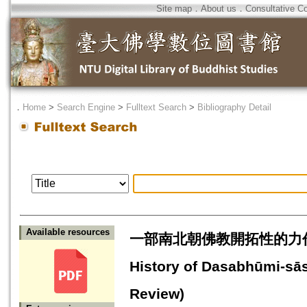
Site map
．
About us
．
Consultative C
．
Home
>
Search Engine
>
Fulltext Search
>
Bibliography Detail
Available resources
一部南北朝佛教開拓性的力作 - 
History of Dasabhūmi-sās
Review)