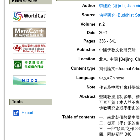
Extra service
Author
李建欣 (著)=Li, Jian-xin
Source
佛學研究=Buddhist Studi
Volume
n.2
Date
2021
Pages
336 - 341
Publisher
中國佛教文化研究所
Location
北京, 中國 [Beijing, Ch
Content type
期刊論文=Journal Artic
Language
中文=Chinese
Note
作者爲中國社會科學院
Abstract
聖凱教授用功多年、精
Tools
可喜可賀！本人並不專
佛教研究史或學術史的
Export
Table of contents
一、南北朝佛教是中國
二、從宗（學）派的角
三、一部“預流”之作 33
四、兩點疑問 340