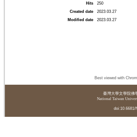
Hits
250
Created date
2023.03.27
Modified date
2023.03.27
Best viewed with Chrome
臺灣大學
文學院佛
National Taiwan Universi
doi:10.6681