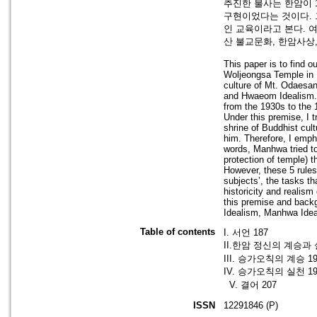
추진한 불사는 한암이 1
구현이었다는 것이다. 
인 교육이라고 본다. 
산 불교문화, 한암사상
This paper is to find 
Woljeongsa Temple in M
culture of Mt. Odaesan
and Hwaeom Idealism. 
from the 1930s to the 1
Under this premise, I t
shrine of Buddhist cu
him. Therefore, I empha
words, Manhwa tried to 
protection of temple)
However, these 5 rules
subjects’, the tasks t
historicity and realism
this premise and backg
Idealism, Manhwa Idea
Table of contents
I. 서언 187
II.한암 정신의 계승과 
III. 승가오칙의 계승 1
IV. 승가오칙의 실천 19
V. 결어 207
ISSN
12291846 (P)