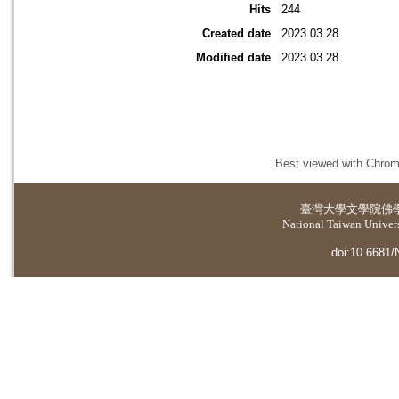
Hits
244
Created date
2023.03.28
Modified date
2023.03.28
Best viewed with Chrome
臺灣大學
文學院佛
National Taiwan Universi
doi:10.6681