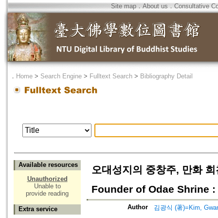
Site map
．
About us
．
Consultative C
．
Home
>
Search Engine
>
Fulltext Search
>
Bibliography Detail
Available resources
오대성지의 중창주, 만화 희찬:
Unauthorized
Unable to
Founder of Odae Shrine :
provide reading
Author
김광식 (著)=Kim, Gwang-
Extra service