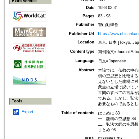
Extra service
Date
1988.03.31
Pages
83 - 98
Publisher
智山勧學會
Publisher Url
https://www.chisanka
Location
東京, 日本 [Tokyo, Jap
Content type
期刊論文=Journal Artic
Language
日文=Japanese
Abstract
本論では、仏教の中心
樹の空思想と比較する
えないとした龍樹に対
衆生の立場で説いてい
世間のすべての言葉が
である。しかし、弘法
Tools
必要なものであるとし
Export
Table of contents
はじめに 83
一、龍樹の空思想 84
二、弘法大師の空思想 
まとめ 96
ISSN
02865661 (P)