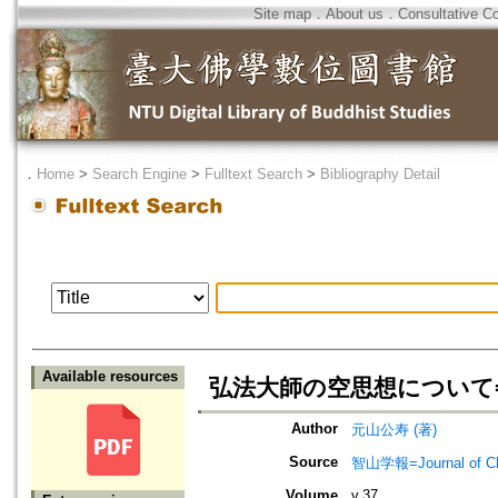
Site map
．
About us
．
Consultative C
．
Home
>
Search Engine
>
Fulltext Search
>
Bibliography Detail
Available resources
弘法大師の空思想について=On the 
Author
元山公寿 (著)
Source
智山学報=Journal of C
Volume
v.37