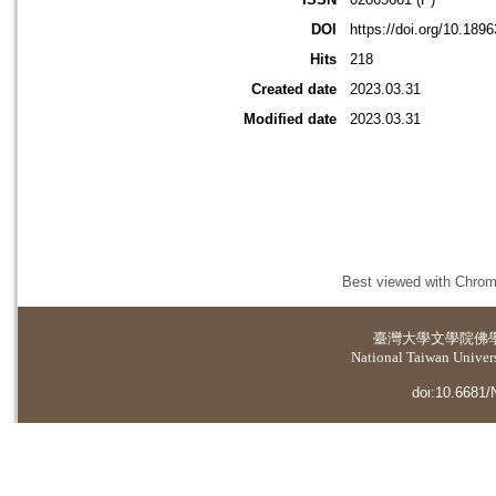
DOI
https://doi.org/10.18
Hits
218
Created date
2023.03.31
Modified date
2023.03.31
Best viewed with Chrome
臺灣大學
文學院佛
National Taiwan Universi
doi:10.6681