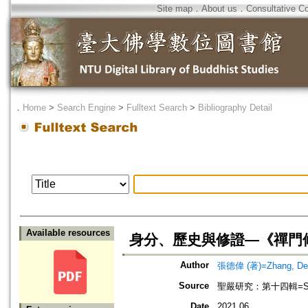
Site map
．
About us
．
Consultative C
．
Home
>
Search Engine
>
Fulltext Search
>
Bibliography Detail
Available resources
身分、歷史與修證—《禪門
Author
張德偉 (著)=Zhang, Dew
Source
聖嚴研究：第十四輯=Studies
Date
2021.06