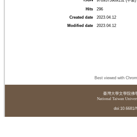
9789575989132 (平裝)
Hits
296
Created date
2023.04.12
Modified date
2023.04.12
Best viewed with Chrome
臺灣大學
文學院佛
National Taiwan Universi
doi:10.6681