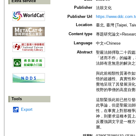
Extra service
Publisher
法鼓文化
Publisher Url
https://www.ddc.com.t
Location
臺北, 臺灣 [Taipei, Tai
Content type
專題研究論文=Research
Language
中文=Chinese
Abstract
聖嚴法師擇取二十四篇
「述而不作」的編著，
法師有意無意的解決之
與此前相類性質著作如
悟的超越性、真實性和
覺地呈現了其發展演化
視野的學僧的高度自覺
Tools
這類緊張此前已然引發胡
此爭論，但是聖嚴法師
Export
性，在事實上對那種爭
神，則要求這種本質上
反覆強調文字是一種方
層。
ISBN