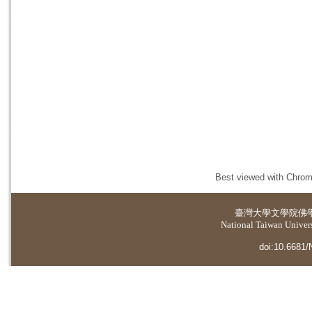
Best viewed with Chrome
臺灣大學
文學院佛
National Taiwan Universi
doi:10.6681