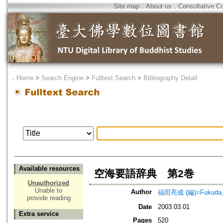
Site map
．
About us
．
Consultative C
．
Home
>
Search Engine
>
Fulltext Search
>
Bibliography Detail
Available resources
空海要語辞典 第2巻
Unauthorized
Unable to
Author
福田亮成 (編)=Fukuda, R
provide reading
Date
2003.03.01
Extra service
Pages
520