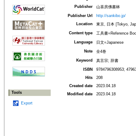
Publisher
山喜房佛書林
Publisher Url
http://sankibo.jp/
Location
東京, 日本 [Tokyo, Jap
Content type
工具書=Reference Bo
Language
日文=Japanese
Note
全4巻
Keyword
真言宗; 辞書
ISBN
9784796308953; 4796
Hits
208
Created date
2023.04.18
Tools
Modified date
2023.04.18
Export