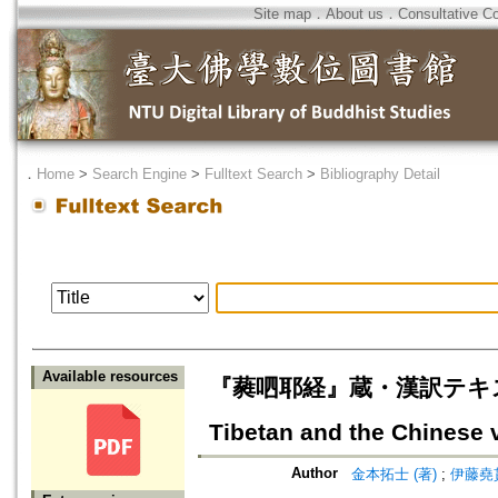
Site map
．
About us
．
Consultative C
．
Home
>
Search Engine
>
Fulltext Search
>
Bibliography Detail
Available resources
『蕤呬耶経』蔵・漢訳テキスト研
Tibetan and the Chinese 
Author
金本拓士 (著)
;
伊藤堯貫