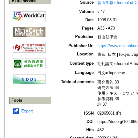
Extra service
Source
智山学報=Journal of C
Volume
v.47
Date
1998.03.31
Pages
A33 - A70
Publisher
智山勧學會
Publisher Url
https://www.chisanka
Location
東京, 日本 [Tokyo, Jap
Content type
期刊論文=Journal Artic
Language
日文=Japanese
Table of contents
研究目的 33
研究方法 34
使用テキストにつ い て
参考資料 36
Tools
註 37
Export
ISSN
02865661 (P)
DOI
https://doi.org/10.18
Hits
462