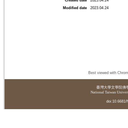
Created date
2023.04.24
Modified date
2023.04.24
Best viewed with Chrome
臺灣大學
文學院佛
National Taiwan Universi
doi:10.6681