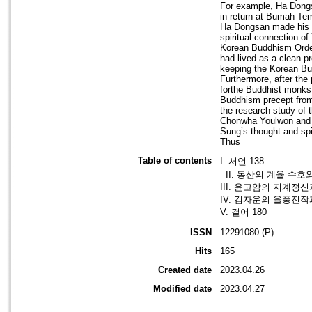
For example, Ha Dongs
in return at Bumah Tem
Ha Dongsan made his co
spiritual connection o
Korean Buddhism Order
had lived as a clean p
keeping the Korean B
Furthermore, after the
forthe Buddhist monks 
Buddhism precept from
the research study of 
Chonwha Youlwon and G
Sung’s thought and spi
Thus
Table of contents
I. 서언 138
II. 동산의 계율 수호와
III. 윤고암의 지계정신
IV. 김자운의 율풍진작
V. 결어 180
ISSN
12291080 (P)
Hits
165
Created date
2023.04.26
Modified date
2023.04.27