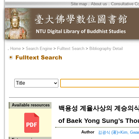
Site map
．
About us
．
Consultative C
．
Home
>
Search Engine
>
Fulltext Search
>
Bibliography Detail
Available resources
백용성 계율사상의 계승의식 - 동
of Baek Yong Sung’s Tho
Author
김광식 (著)=Kim, Gwang-