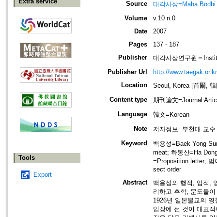
Extra service
Source
대각사상=Maha Bodhi
Volume
v.10 n.0
Date
2007
Pages
137 - 187
Publisher
대각사상연구원＝Institute
Publisher Url
http://www.taegak.or.kr
Location
Seoul, Korea [首爾, 
Content type
期刊論文=Journal Artic
Language
韓文=Korean
Note
저자정보: 부천대 교수
Keyword
백용성=Baek Yong Sung
meat; 하동산=Ha Don
Tools
=Proposition letter
sect order
Export
Abstract
백용성의 행적, 업적,
리하고 후학, 문도들이
1926년 일본불교의 
입장에 선 것이 대표적