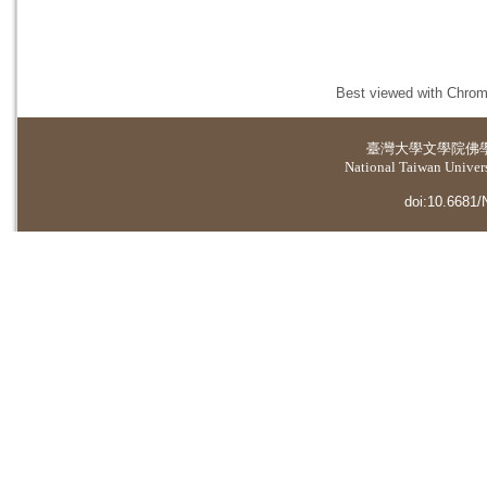
Best viewed with Chrome
臺灣大學
文學院佛
National Taiwan Universi
doi:10.6681