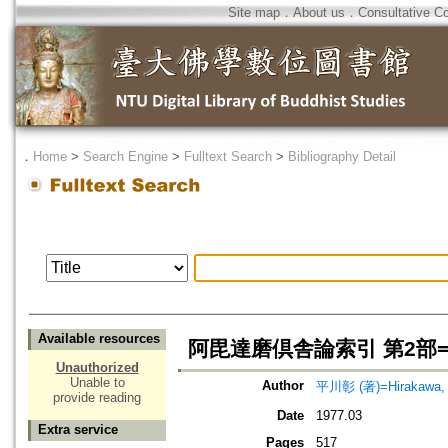
Site map
．
About us
．
Consultative C
．
Home
>
Search Engine
>
Fulltext Search
>
Bibliography Detail
Available resources
阿毘達磨倶舎論索引 第2部=Index
Unauthorized
Unable to
Author
平川彰 (著)=Hirakawa, A
provide reading
Date
1977.03
Extra service
Pages
517