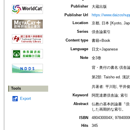
Publisher
大蔵出版
Publisher Url
https://www.daizoshup
Location
京都, 日本 [Kyoto, Jap
Series
倶舎論索引
Content type
書籍=Book
Language
日文=Japanese
Note
全3巻
背・奥付の書名:倶舎
第2部: Taisho e
共著者: 平川彰, 平井俊
Tools
Keyword
阿毘達磨倶舎論; 索引
Export
Abstract
仏教の基本的論書『倶
した画期的な索引。
ISBN
480430004X; 9784000
Hits
345