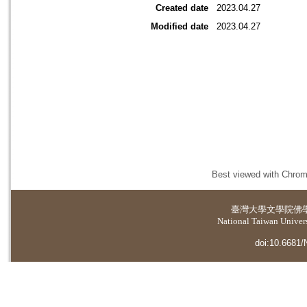
Created date
2023.04.27
Modified date
2023.04.27
Best viewed with Chrome
臺灣大學
文學院佛
National Taiwan Universi
doi:10.6681