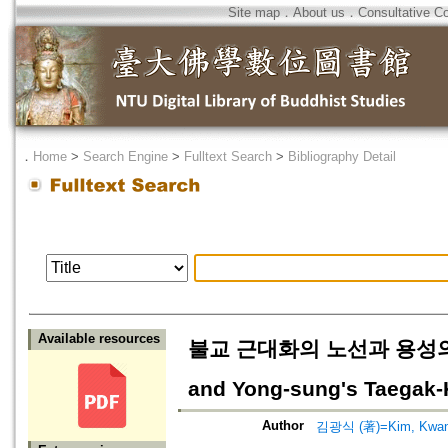
Site map
．
About us
．
Consultative C
．
Home
>
Search Engine
>
Fulltext Search
>
Bibliography Detail
Available resources
불교 근대화의 노선과 용성의 대각교=
and Yong-sung's Taegak
Author
김광식 (著)=Kim, Kwang-