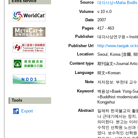
Extra service
Source
대각사상=Maha Bodhi
Volume
v.10 n.0
Date
2007
Pages
417 - 463
Publisher
대각사상연구원＝Institute
Publisher Url
http://www.taegak.or.kr
Location
Seoul, Korea [首爾, 
Content type
期刊論文=Journal Artic
Language
韓文=Korean
Note
저자정보: 부천대 교수
Keyword
백용성=Baek Yong-Su
=Buddhist moderniz
Tools
Kongjehui
Abstract
일제하 한국불교의 활동
Export
나 근대기에서는 정치,
의미한다. 본고는 이러
수적인 선학원 노선과 
였다. 보수적인 선학원