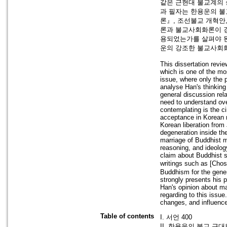
같은 근현대 불교계의 승
과 필자는 한용운의 
론』, 조선불교 개혁안
론과 불교사회화론이 강
용되었는가를 살펴야 된
운의 강조한 불교사회화
This dissertation revi
which is one of the mo
issue, where only the p
analyse Han's thinking
general discussion rela
need to understand ove
contemplating is the c
acceptance in Korean 
Korean liberation from
degeneration inside th
marriage of Buddhist m
reasoning, and ideolog
claim about Buddhist s
writings such as [Ch
Buddhism for the gener
strongly presents his 
Han's opinion about ma
regarding to this issu
changes, and influences
Table of contents
I. 서언 400
II. 한용운의 불교 근대