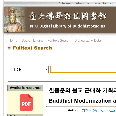
Site map
．
About us
．
Consultative C
．
Home
>
Search Engine
>
Fulltext Search
>
Bibliography Detail
Available resources
한용운의 불교 근대화 기획과 승려
Buddhist Modernization a
Author
김광식 (著)=Kim, Kwang-