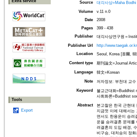
Extra service
Source
대각사상=Maha Bodhi
Volume
v.11 n.0
Date
2008
Pages
399 - 438
Publisher
대각사상연구원＝Institute
Publisher Url
http://www.taegak.or.kr
Location
Seoul, Korea [首爾, 
Content type
期刊論文=Journal Artic
Language
韓文=Korean
Note
저자정보: 부천대 교수
Keyword
불교근대화=Buddhist mo
사회화론=Buddhist socia
Tools
Abstract
본고찰은 한국 근현대 
Export
지금껏 이에 대해서는 
면서도 한용운이 승려결
운을 승려결혼 문제를 
려결혼의 도입 배경, 수
비구승, 대처승의 정화