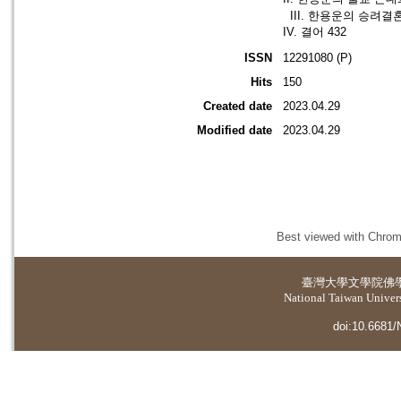
III. 한용운의 승려결
IV. 결어 432
ISSN
12291080 (P)
Hits
150
Created date
2023.04.29
Modified date
2023.04.29
Best viewed with Chrome
臺灣大學
文學院佛
National Taiwan Universi
doi:10.6681