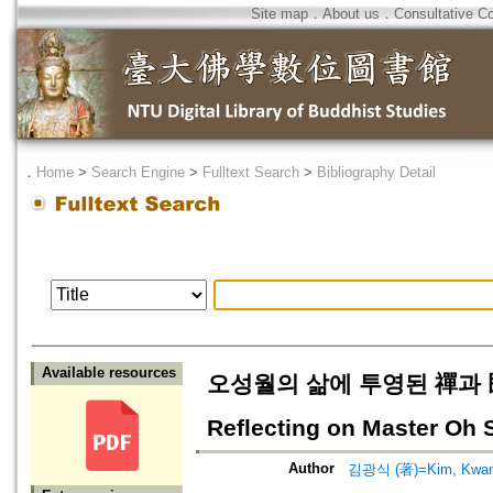
Site map
．
About us
．
Consultative C
．
Home
>
Search Engine
>
Fulltext Search
>
Bibliography Detail
Available resources
오성월의 삶에 투영된 禪과 民族意
Reflecting on Master Oh 
Author
김광식 (著)=Kim, Kwang-