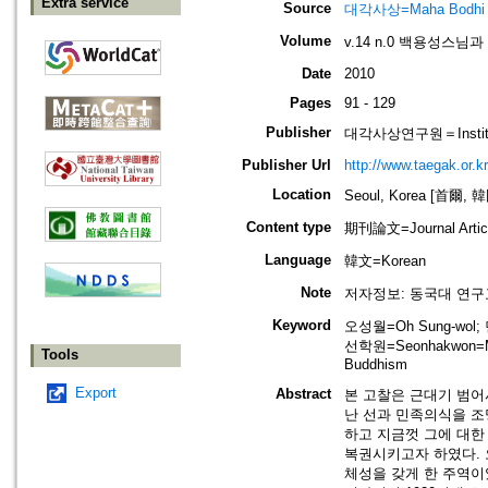
Extra service
Source
대각사상=Maha Bodhi
Volume
v.14 n.0 백용성스
Date
2010
Pages
91 - 129
Publisher
대각사상연구원＝Institute
Publisher Url
http://www.taegak.or.kr
Location
Seoul, Korea [首爾, 
Content type
期刊論文=Journal Artic
Language
韓文=Korean
Note
저자정보: 동국대 연구
Keyword
오성월=Oh Sung-wol; 
선학원=Seonhakwon=Medi
Tools
Buddhism
Export
Abstract
본 고찰은 근대기 범어
난 선과 민족의식을 조
하고 지금껏 그에 대한
복권시키고자 하였다. 
체성을 갖게 한 주역이