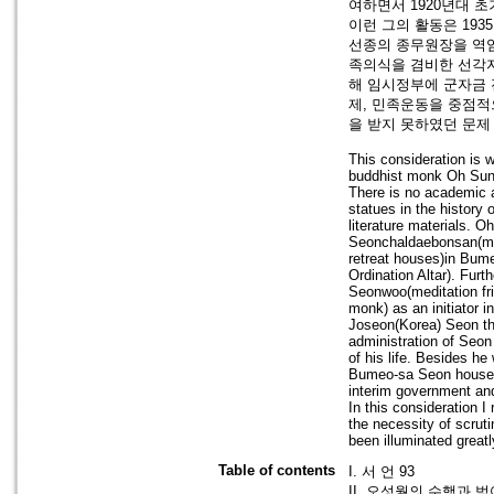
여하면서 1920년대 
이런 그의 활동은 19
선종의 종무원장을 역임
족의식을 겸비한 선각자
해 임시정부에 군자금 
제, 민족운동을 중점적
을 받지 못하였던 문제
This consideration is w
buddhist monk Oh Sung
There is no academic a
statues in the history 
literature materials. 
Seonchaldaebonsan(mai
retreat houses)in Bu
Ordination Altar). Fur
Seonwoo(meditation fr
monk) as an initiator i
Joseon(Korea) Seon the
administration of Seo
of his life. Besides h
Bumeo-sa Seon house, 
interim government an
In this consideration I
the necessity of scrut
been illuminated great
Table of contents
I. 서 언 93
II. 오성월의 수행과 