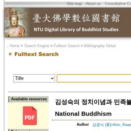
Site map
．
About us
．
Consultative C
．
Home
>
Search Engine
>
Fulltext Search
>
Bibliography Detail
Available resources
김성숙의 정치이념과 민족불교=A St
National Buddhism
Author
김광식 (著)=Kim, Kwang-