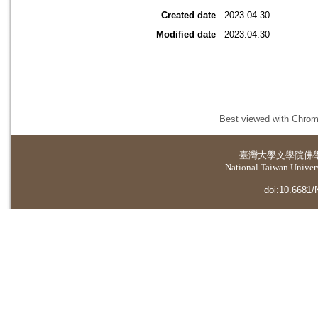
Created date
2023.04.30
Modified date
2023.04.30
Best viewed with Chrome
臺灣大學
文學院佛
National Taiwan Universi
doi:10.6681