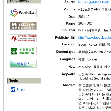
Extra service
Source
대각사상=Maha Bodhi
Volume
v.16 n.0 근현대 통
Date
2011.12
Pages
265 - 302
Publisher
대각사상연구원＝Institute
Publisher Url
http://www.taegak.or.kr
Location
Seoul, Korea [首爾, 
Content type
期刊論文=Journal Artic
Language
韓文=Korean
Note
저자정보: 동국대 연구
Keyword
김성숙=Kim Seong-So
=Buddhist Socializatio
Tools
Abstract
본 고찰은 일제하 불
Export
을 살핀 논고이다. 그
김성숙에 대해서는 진
였다. 다만, 그가 8.
명 속에서 정치이념을 
점은 다음과 같다. 첫째