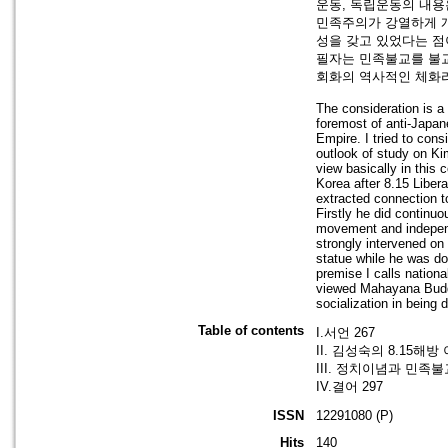
운동, 독립운동의 내용
민족주의가 강열하게 개
성을 갖고 있었다는 점
필자는 민족불교를 불교
회화의 역사적인 체화라
The consideration is a 
foremost of anti-Japa
Empire. I tried to cons
outlook of study on Ki
view basically in this c
Korea after 8.15 Liberat
extracted connection to
Firstly he did continu
movement and independ
strongly intervened on 
statue while he was do
premise I calls nationa
viewed Mahayana Buddhi
socialization in being 
Table of contents
I.서언 267
II. 김성숙의 8.15해방
III. 정치이념과 민족불
IV.결어 297
ISSN
12291080 (P)
Hits
140