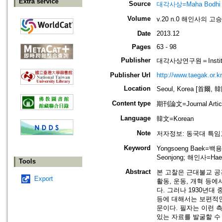
Extra service
Source
대각사상=Maha Bodhi
Volume
v.20 n.0 해인사의 
Date
2013.12
Pages
63 - 98
Publisher
대각사상연구원＝Institute
Publisher Url
http://www.taegak.or.kr
Location
Seoul, Korea [首爾, 
Content type
期刊論文=Journal Artic
Language
韓文=Korean
Note
저자정보: 동국대 특
Keyword
Yongsoeng Baek=백
Seonjong; 해인사=Hae
Tools
Abstract
본 고찰은 근대불교 공
Export
활동, 운동, 개혁 등
다. 그러나 1930년대
등에 대해서는 보편적인
문이다. 필자는 이런 
있는 자료를 발굴할 수