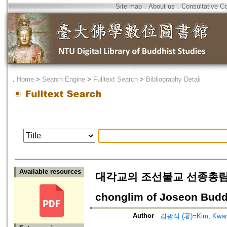
Site map
．
About us
．
Consultative C
．
Home
>
Search Engine
>
Fulltext Search
>
Bibliography Detail
Available resources
대각교의 조선불교 선종총림으로의
chonglim of Joseon Bud
Author
김광식 (著)=Kim, Kwang-