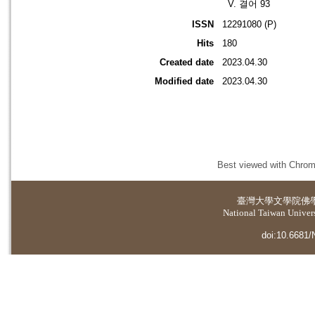
V. 결어 93
ISSN
12291080 (P)
Hits
180
Created date
2023.04.30
Modified date
2023.04.30
Best viewed with Chrome
臺灣大學
文學院佛
National Taiwan Universi
doi:10.6681