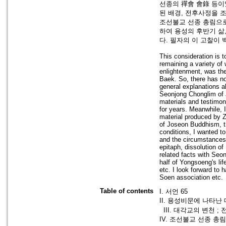
선종의 禪會 會錄 등이
된 배경, 전후사정을 
조선불교 선종 총림으로
하여 용성의 후반기 삶
다. 필자의 이 고찰이
This consideration is
remaining a variety o
enlightenment, was th
Baek. So, there has not
general explanations a
Seonjong Chonglim of J
materials and testimoni
for years. Meanwhile, I
material produced by Z
of Joseon Buddhism, t
conditions, I wanted 
and the circumstances 
epitaph, dissolution o
related facts with Seon
half of Yongsoeng's l
etc. I look forward to
Soen association etc.
Table of contents
I. 서언 65
II. 용성비문에 나타난 
III. 대각교의 변천 ;
IV. 조선불교 선종 총림