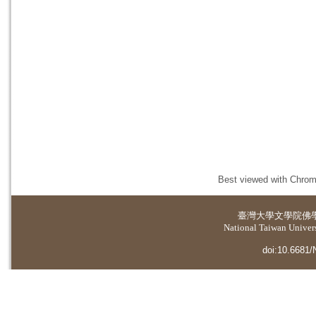
Best viewed with Chrome
臺灣大學
文學院佛
National Taiwan Universi
doi:10.6681