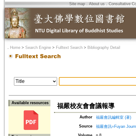
Site map
．
About us
．
Consultative C
．
Home
>
Search Engine
>
Fulltext Search
>
Bibliography Detail
Available resources
福嚴校友會會議報導
Author
福嚴會訊編輯室 (著)
Source
福嚴會訊=Fuyan Journ
Volume
n.8