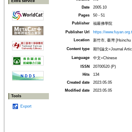
Extra service
Date
2005.10
Pages
50 - 51
Publisher
福嚴佛學院
Publisher Url
https://www.fuyan.org.
Location
新竹市, 臺灣 [Hsinchu sh
Content type
期刊論文=Journal Artic
Language
中文=Chinese
ISSN
20700520 (P)
Hits
134
Created date
2023.05.05
Modified date
2023.05.05
Tools
Export