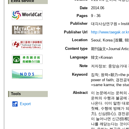
Extra service
Date
2014.06
Pages
9 - 36
Publisher
대각사상연구원＝Institute
Publisher Url
http://www.taegak.or.kr
Location
Seoul, Korea [首爾, 
Content type
期刊論文=Journal Artic
Language
韓文=Korean
Note
저자정보: 중앙승가대 
Keyword
집착; 원력=願力=the powe
power of faith; 경
=same karma; the stud
Abstract
이 논문에서는 운허의 
Tools
운허의 수행과 불공에 
나온다. 이미 말한 대
Export
첫째, 수행에 방해가 
力), 신심(信心), 경
이 늘어나면 신근(信根
나를 깨닫는다는 것이다