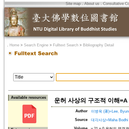
Site map
．
About us
．
Consultative C
．
Home
>
Search Engine
>
Fulltext Search
>
Bibliography Detail
Available resources
운허 사상의 구조적 이해=A Stru
Author
이병욱 (著)=Lee, Byung
Source
대각사상=Maha Bodhi
Volume
v.21 n.0 운허의 역경관