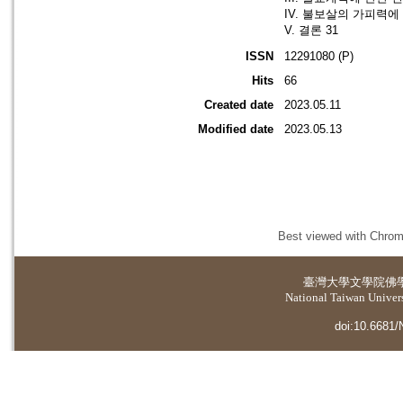
IV. 불보살의 가피력에 
V. 결론 31
ISSN
12291080 (P)
Hits
66
Created date
2023.05.11
Modified date
2023.05.13
Best viewed with Chrome
臺灣大學
文學院佛
National Taiwan Universi
doi:10.6681