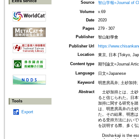
Extra service
Source
智山学報=Journal of C
Volume
v.69
Date
2020
Pages
279 - 307
Publisher
智山勧學會
Publisher Url
https://www.chisanka
Location
東京, 日本 [Tokyo, Jap
Content type
期刊論文=Journal Artic
Language
日文=Japanese
Keyword
明恵房高弁; 土砂加持
Abstract
土砂加持とは、土砂
ると信じられた。日本
Tools
加持に関する研究を踏
は、明恵房高弁の土砂
Export
た。その結果、明恵は
める受持方法において
を説明する際、多く弘
Dosha-kaji is the esot