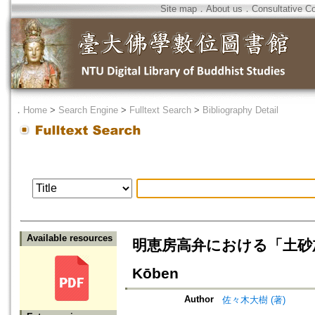
Site map
．
About us
．
Consultative C
．
Home
>
Search Engine
>
Fulltext Search
>
Bibliography Detail
Available resources
明恵房高弁における「土砂加持」理解=
Kōben
Author
佐々木大樹 (著)