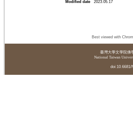
Modified date
2023.05.17
Best viewed with Chrome
臺灣大學
文學院佛
National Taiwan Universi
doi:10.6681