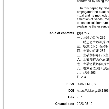
performed by using th
In this paper, by refe
propagated the practic
ritual and its methods 
selection of sands, me
on canonical literatu
explaining the essence 
Table of contents
抄録 279
一．本論の目的 279
二、明恵と土砂加持 28
三、明恵における光明真
四、土砂の選定 284
五、土砂加持を行う主体(
六、土砂加持の作法 28
七、土砂と呪砂(加持土砂
八、在家者における呪砂
九、結論 293
註 294
ISSN
02865661 (P)
DOI
https://doi.org/10.18
Hits
757
Created date
2023.05.12