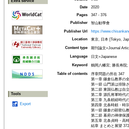
Extra service
Date
2020
Pages
347 - 376
Publisher
智山勧學會
Publisher Url
https://www.chisanka
Location
東京, 日本 [Tokyo, Jap
Content type
期刊論文=Journal Artic
Language
日文=Japanese
Keyword
鶴岡八幡宮; 勝長寿院;
Table of contents
序章問題の所在 347
第一章 鎌倉仏教界の全
第一節 山門派は排除され
第二節 東国仏教は自立し
Tools
第二章 源氏将軍時代の
第三章 九条頼経時代の
Export
第四章 北条時頼・時宗
第一節 鎌倉の顕密仏教 
第二節 幕府の禅律保護 
第五章 北条貞時・高時
結章 まとめと展望 37