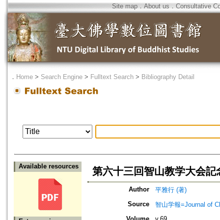
Site map
．
About us
．
Consultative C
．
Home
>
Search Engine
>
Fulltext Search
>
Bibliography Detail
Available resources
第六十三回智山教学大会記
Author
平雅行 (著)
Source
智山学報=Journal of C
Volume
v.69