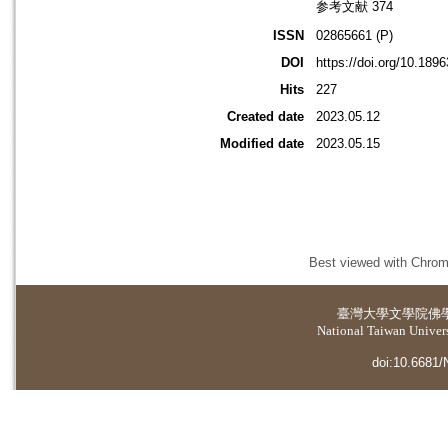
参考文献 374
ISSN
02865661 (P)
DOI
https://doi.org/10.18
Hits
227
Created date
2023.05.12
Modified date
2023.05.15
Best viewed with Chrome
臺灣大學
文學院佛
National Taiwan Universi
doi:10.6681