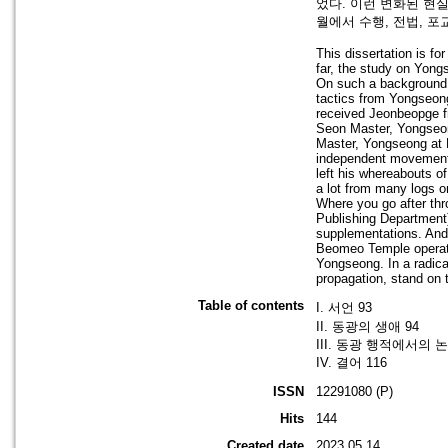
었다. 이런 변화된 현
월에서 수행, 전법, 
This dissertation is f
far, the study on Yongs
On such a background,
tactics from Yongseon
received Jeonbeopge f
Seon Master, Yongseon
Master, Yongseong at 
independent movement
left his whereabouts 
a lot from many logs o
Where you go after th
Publishing Department)
supplementations. An
Beomeo Temple operated
Yongseong. In a radical
propagation, stand on 
Table of contents
I. 서언 93
II. 동광의 생애 94
III. 동광 행적에서의 논
IV. 결어 116
ISSN
12291080 (P)
Hits
144
Created date
2023.05.14