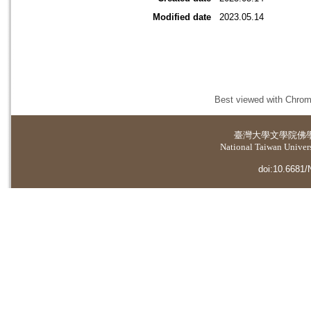
Modified date
2023.05.14
Best viewed with Chrome
臺灣大學
文學院佛
National Taiwan Universi
doi:10.6681