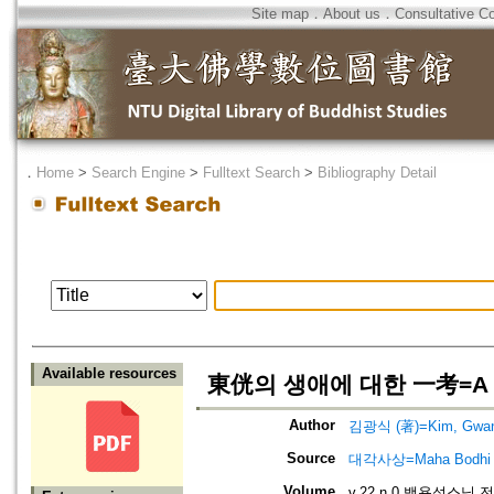
Site map
．
About us
．
Consultative C
．
Home
>
Search Engine
>
Fulltext Search
>
Bibliography Detail
Available resources
東侊의 생애에 대한 一考=A cons
Author
김광식 (著)=Kim, Gwang-
Source
대각사상=Maha Bodhi
Volume
v.22 n.0 백용성스님