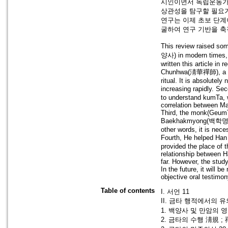
시인이면서 독립운동가
상관성을 탐구할 필요가
연구는 이제 초보 단계
굴하여 연구 기반을 축
This review raised s
양사) in modern times, 
written this article in 
Chunhwa(淸華禪師), a high 
ritual. It is absolutel
increasing rapidly. S
to understand kumTa, 
correlation between M
Third, the monk(GeumT
Baekhakmyong(백학명) a
other words, it is n
Fourth, He helped Han
provided the place of th
relationship between 
far. However, the study
In the future, it will
objective oral testimon
Table of contents
I. 서언 11
II. 금타 행적에서의 유
1. 백양사 및 만암의 
2. 금타의 수행 淸規 ;