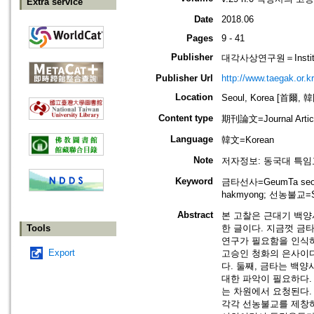
Extra service
Date
2018.06
Pages
9 - 41
Publisher
대각사상연구원＝Institute
Publisher Url
http://www.taegak.or.kr
Location
Seoul, Korea [首爾, 
Content type
期刊論文=Journal Artic
Language
韓文=Korean
Note
저자정보: 동국대 특임
Keyword
금타선사=GeumTa seon
hakmyong; 선농불교=S
Abstract
본 고찰은 근대기 백양사
Tools
한 글이다. 지금껏 금
연구가 필요함을 인식하
Export
고승인 청화의 은사이다
다. 둘째, 금타는 백
대한 파악이 필요하다
는 차원에서 요청된다.
각각 선농불교를 제창하