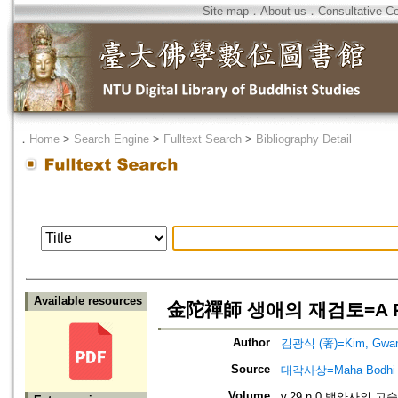
Site map
．
About us
．
Consultative C
．
Home
>
Search Engine
>
Fulltext Search
>
Bibliography Detail
Available resources
金陀禪師 생애의 재검토=A Revie
Author
김광식 (著)=Kim, Gwang-
Source
대각사상=Maha Bodhi
Volume
v.29 n.0 백양사의 고