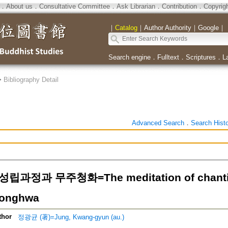
．
About us
．
Consultative Committee
．
Ask Librarian
．
Contribution
．
Copyrig
｜
Catalog
｜
Author Authority
｜
Google
｜
Search engine
．
Fulltext
．
Scriptures
．
L
>
Bibliography Detail
Advanced Search
．
Search Hist
과정과 무주청화=The meditation of chantin
onghwa
thor
정광균 (著)=Jung, Kwang-gyun (au.)