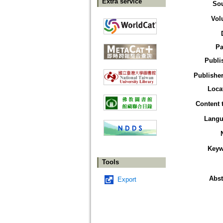
Extra service
So
Vol
Pa
Publi
Publisher
Loca
Content 
Langu
Keyw
Tools
Abst
Export