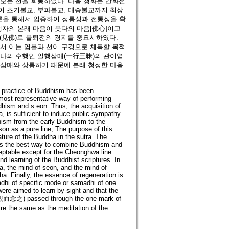
모든 선을 회통하였다. 다음 청화는 간화선
여 초기불교, 부파불교, 대승불교까지 최상
을 통해서 입증하여 정통성과 전통성을 확
행자의 본래 마음이 붓다의 마음[佛心]이고
불(見佛)로 불퇴전의 경지를 중요시하였다.
서 이는 염불과 선이 구경으로 체득할 목적
하나의 수행인 일행삼매(一行三昧)의 관이염
불삼매와 상통하기 때문에 본래 청정한 마음
d practice of Buddhism has been
most representative way of performing
dhism and s eon. Thus, the acquisition of
is sufficient to induce public sympathy.
hism from the early Buddhism to the
on as a pure line, The purpose of this
ture of the Buddha in the sutra. The
as the best way to combine Buddhism and
ceptable except for the Cheonghwa line.
nd learning of the Buddhist scriptures. In
ha, the mind of seon, and the mind of
. Finally, the essence of regeneration is
madhi of specific mode or samadhi of one
ere aimed to learn by sight and that the
a(觀而念之) passed through the one-mark of
 the same as the meditation of the