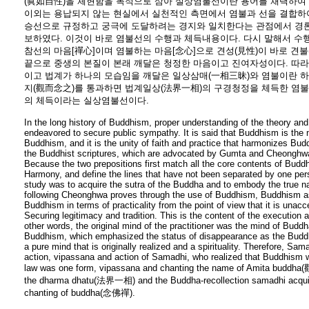
(眞如自性)을 체현함을 목적으로 삼아 실상염불선이란 용어를 채택하여 
이외는 용납되지 않는 현실에서 실천적인 측면에서 염불과 선을 결합하
승선으로 규정하고 궁극에 도달하려는 경지와 일치한다는 관점에서 경론
보하였다. 이것이 바로 염불선의 수행과 체득내용이다. 다시 말해서 수
참선의 마음[禪心]이며 염불하는 마음[念心]으로 견성(見性)이 바로 견
끝으로 중생의 본질이 본래 깨달은 청정한 마음이고 진여자성이다. 따라
이고 법계가 하나의 모습임을 깨달은 일상삼매(一相三昧)와 염불이란 
지(觀而念之)를 통과하면 법계일상(法界一相)의 구경청정을 체득한 염
의 체득이라는 실상염불선이다.
In the long history of Buddhism, proper understanding of the theory an
endeavored to secure public sympathy. It is said that Buddhism is the 
Buddhism, and it is the unity of faith and practice that harmonizes Bud
the Buddhist scriptures, which are advocated by Gumta and Cheonghwa, 
Because the two prepositions first match all the core contents of Budd
Harmony, and define the lines that have not been separated by one pers
study was to acquire the sutra of the Buddha and to embody the true na
following Cheonghwa proves through the use of Buddhism, Buddhism 
Buddhism in terms of practicality from the point of view that it is unac
Securing legitimacy and tradition. This is the content of the execution a
other words, the original mind of the practitioner was the mind of Budd
Buddhism, which emphasized the status of disappearance as the Buddha
a pure mind that is originally realized and a spirituality. Therefore, Sa
action, vipassana and action of Samadhi, who realized that Buddhism w
law was one form, vipassana and chanting the name of Amita buddh
the dharma dhatu(法界一相) and the Buddha-recollection samadhi acquire
chanting of buddha(念佛禪).