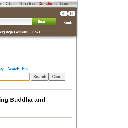
ht
．
Citation Guideline
．
Donation
．
Home
中
日
Back
anguage Lessons
．
Links
ory
．
Search Help
g Buddha and