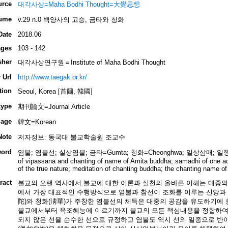
urce
대각사상=Maha Bodhi Thought=大覺思想
ume
v.29 n.0 백양사의 고승, 금타와 청화
Date
2018.06
ges
103 - 142
sher
대각사상연구원＝Institute of Maha Bodhi Thought
 Url
http://www.taegak.or.kr/
tion
Seoul, Korea [首爾, 韓國]
type
期刊論文=Journal Article
age
韓文=Korean
Note
저자정보: 동국대 불교학술원 조교수
ord
염불; 염불선; 실상염불; 금타=Gumta; 청화=Cheonghwa; 일상삼매; 일행삼매;
of vipassana and chanting of name of Amita buddha; samadhi of one ac
of the true nature; meditation of chanting buddha; the chanting name o
ract
불교의 오랜 역사에서 불교에 대한 이론과 실천의 올바른 이해는 대중의
에서 가장 대표적인 수행방식으로 염불과 참선이 조화를 이루는 신앙과 
陀)와 청화(淸華)가 주창한 염불선의 체득은 대중의 공감을 유도하기에 
불교에서부터 육조혜능에 이르기까지 불교의 모든 핵심내용을 정합하여 
되지 않은 선을 순수한 선으로 규정하고 염불도 역시 선의 일종으로 