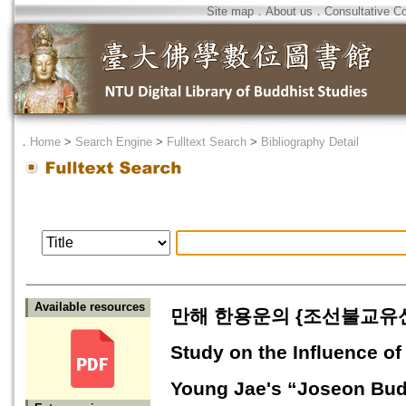
Site map
．
About us
．
Consultative C
．
Home
>
Search Engine
>
Fulltext Search
>
Bibliography Detail
Available resources
만해 한용운의 {조선불교유
Study on the Influence 
Young Jae's “Joseon Bu