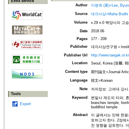
Extra service
Author
이병욱 (著)=Lee, Byung
Source
대각사상=Maha Bodhi
Volume
v.29 n.0 백양사의 고
Date
2018.06
Pages
177 - 209
Publisher
대각사상연구원＝Institute
Publisher Url
http://www.taegak.or.kr
Location
Seoul, Korea [首爾, 
Content type
期刊論文=Journal Artic
Language
韓文=Korean
Note
저자정보: 고려대 강사
Tools
Keyword
본말사 제도의 타파; 혼합통할
branches temple; honha
Export
buddhist temple
Abstract
이 글에서는 만해 한
토하고자 한다. 2장
친 영향을 검토한다. 