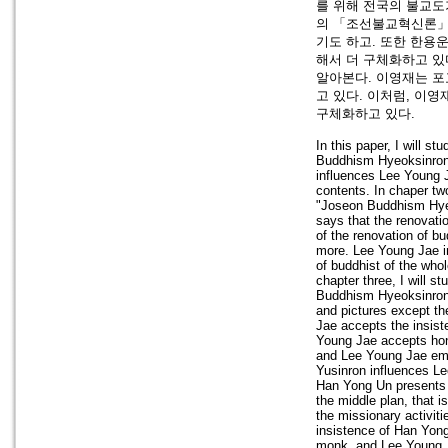
를 위해 전국의 불교도
의 「조선불교혁신론」
기도 하고. 또한 한용
해서 더 구체화하고 있
알아본다. 이영재는 
고 있다. 이처럼, 
구체화하고 있다.
In this paper, I will 
Buddhism Hyeoksinron"
influences Lee Young J
contents. In chaper tw
"Joseon Buddhism Hyeo
says that the renovati
of the renovation of 
more. Lee Young Jae in
of buddhist of the who
chapter three, I will 
Buddhism Hyeoksinron"
and pictures except th
Jae accepts the insist
Young Jae accepts honh
and Lee Young Jae emb
Yusinron influences Le
Han Yong Un presents t
the middle plan, that 
the missionary activi
insistence of Han Yong
monk, and Lee Young J