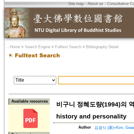
Site map
．
About us
．
Consultative C
．
Home
>
Search Engine
>
Fulltext Search
>
Bibliography Detail
Available resources
비구니 정혜도량(1994)의 역사와
history and personality
Author
김광식 (著)=Kim, Gwang-