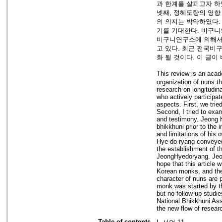
과 한계를 살피고자 하
넷째, 정혜도량의 영향
의 의지는 박약하였다.
기를 기대한다. 비구니
비구니연구소에 의해서 
고 있다. 최근 전국
화 될 것이다. 이 글
This review is an aca
organization of nuns t
research on longitudina
who actively participate
aspects. First, we tri
Second, I tried to exam
and testimony. Jeong H
bhikkhuni prior to the
and limitations of his
Hye-do-ryang conveyed t
the establishment of t
JeongHyedoryang. Jeon
hope that this article 
Korean monks, and the 
character of nuns are p
monk was started by th
but no follow-up stud
National Bhikkhuni Assoc
the new flow of resear
Table of contents