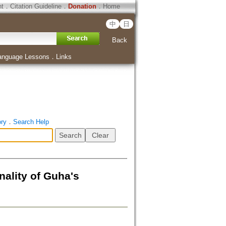
ht
．
Citation Guideline
．
Donation
．
Home
中
日
Back
anguage Lessons
．
Links
ory
．
Search Help
ity of Guha's