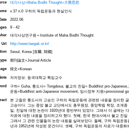
urce
대각사상=Maha Bodhi Thought=大覺思想
ume
v.37 n.0 구하의 독립운동과 현실인식
Date
2022.06
ges
9 - 42
sher
대각사상연구원＝Institute of Maha Bodhi Thought
 Url
http://www.taegak.or.kr/
tion
Seoul, Korea [首爾, 韓國]
type
期刊論文=Journal Article
age
韓文=Korean
Note
저자정보: 동국대학교 특임교수
ord
구하= Guha; 통도사= Tongdosa; 불교의 친일= Buddhist pro-Japanese
운동=Buddhist anti-Japanese movement; 임시정부 지원=provisional gov
ract
본 고찰은 통도사의 고승인 구하의 독립운동에 관련된 내용을 정리한 
고승이다. 그는 중앙 불교 교단에서도 총무원장, 중앙학림 학장, 조계종
일, 친일에 대한 논란이 1920년대 중반부터 있었다. 그래서 이 글에는
자료에 대한 내용을 정리하고자 했다. 첫째, 한국 현대사에서 불교 친일
그래서 그 관련 인물들의 논란 내용을 살펴보았다. 둘째, 구하 독립운동을
년과 1952년에 작성된 문건이다. 셋째, 구하 독립운동의 자료가 대중화