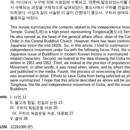
제, 어디에서, 누구에 의해 자료집에 수록되고, 언론에 발표되었는지를 
서 극복되는 과정을 구체적으로 살펴보았다. 통도사에서 구하를 친일파
리하였다. 이상과 같이 서술된 이 글이 근현대기 통도사, 구하의 생애와
활용되길 바란다.
This review summarizes the contents related to the independence mov
Temple. Guha(九河) is a high priest representing Tongdosa(통도사) Temp
He also served as the head of the general affairs office, dean of the C
Order in the Central Buddhist Church. However, there has been controv
Japanese since the mid-1920s. So, in this article, I tried to summarize 
independence movement under Gu with the following focus. First, the ou
Japanese issue of Buddhism in modern Korean history is summarized. S
related characters. Second, we looked at the data showing the Guha
written in 1951 and 1952. Third, we looked at the process of populariz
Movement. In other words, it was noted when, where, and by whom the m
and published in the media. Fourth, the process of overcoming the alle
was examined in detail. Efforts to save Guha from being selected as
were summarized. I hope that this article described as above will be 
Tongdosa, the life and independence movement of Guha, and the issue
Buddhism.
ents
I. 서언 11
II. 불교계 항일, 친일의 논란 13
III. 구하의 독립운동 자료 20
IV. 구하의 독립운동 자료, 대중화 27
V. 결어 38
SSN
12291080 (P)