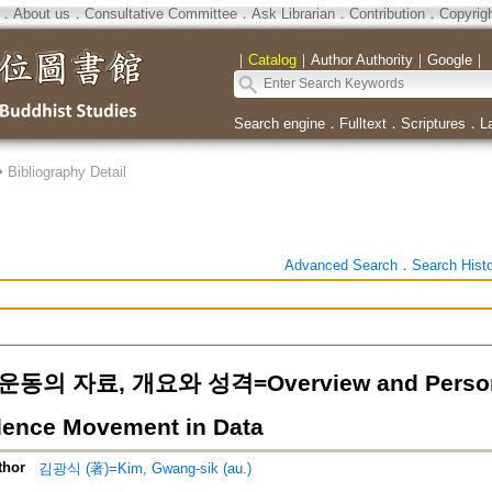
．
About us
．
Consultative Committee
．
Ask Librarian
．
Contribution
．
Copyrig
｜
Catalog
｜
Author Authority
｜
Google
｜
Search engine
．
Fulltext
．
Scriptures
．
L
>
Bibliography Detail
Advanced Search
．
Search Hist
의 자료, 개요와 성격=Overview and Personal
ence Movement in Data
thor
김광식 (著)=Kim, Gwang-sik (au.)