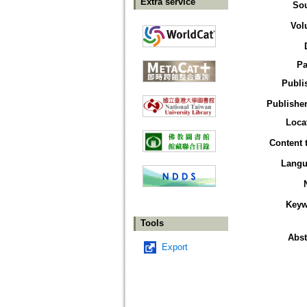
Extra service
So
Vol
Pa
Publi
Publisher
Loca
Content 
Langu
Keyw
Tools
Abst
Export