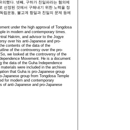
유의했다. 넷째, 구하가 친일파라는 혐의에
로 선정된 것에서 구해내기 위한 노력을 정
 독립운동, 불교계 항일과 친일의 문제 등에
ement under the high approval of Tongdosa
le in modern and contemporary times.
entral Hakrim, and advisor to the Jogye
ersy over his anti-Japanese and pro-
the contents of the data of the
tline of the controversy over the pro-
o, we looked at the controversy of the
 Independence Movement. He is a document
ing the data of the Guha Independence
aterials were included in the archives
gation that Guha is pro-Japanese group
 pro-Japanese group from Tongdosa Temple
used for modern and contemporary
s of anti-Japanese and pro-Japanese