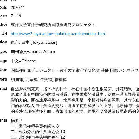
Date
2020.11
ges
7 - 19
sher
東洋大学東洋学研究所国際禅研究プロジェクト
 Url
http://www2.toyo.ac.jp/~ibuki/kokuzenken/index.html
tion
東京, 日本 [Tokyo, Japan]
type
期刊論文=Journal Article
age
中文=Chinese
Note
国際禅研究プロジェクト・東洋大学東洋学研究所 共催 国際シンポジウ
ord
初期禅; 北宗禅; 牛头禅; 僧稠禅
ract
自达摩杖锡东来，播下禅的种子，禅在中国不断生根发芽、开花结果，
形成了具有中国特色的禅宗派系。在中国禅的派系中，达摩一系无疑是
影响力的。而在达摩禅系中，北宗禅则是一个相对特殊的派系，其对东
门的承继以及与牛头禅的交涉，编织了初期禅发展的图景。北宗禅与牛
的关涉体现在诸多方面，诸如僧伽的互动、师承的交叠以及传承谱系的
ents
摘要 7
一、道信禅师寻觅有缘人 8
二、作为旁枝的牛头禅之说 10
三、北宗禅与牛头禅的并存 12