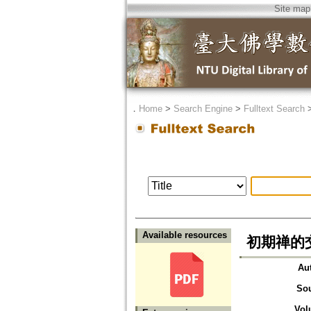
Site map
．
Home
>
Search Engine
>
Fulltext Search
Available resources
初期禅的
Au
So
Vol