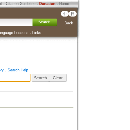
ht
．
Citation Guideline
．
Donation
．
Home
中
日
Back
anguage Lessons
．
Links
ory
．
Search Help