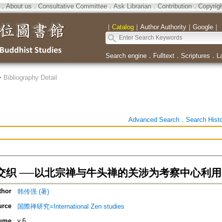
．
About us
．
Consultative Committee
．
Ask Librarian
．
Contribution
．
Copyrig
｜
Catalog
｜
Author Authority
｜
Google
｜
Search engine
．
Fulltext
．
Scriptures
．
L
>
Bibliography Detail
Advanced Search
．
Search Hist
交织 ──以北宗禅与牛头禅的关涉为考察中心利用
thor
韩传强 (著)
urce
国際禅研究=International Zen studies
ume
v.6