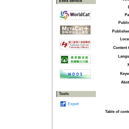
Extra service
Pa
Publi
Publisher
Loca
Content 
Langu
Keyw
Abst
Tools
Export
Table of cont