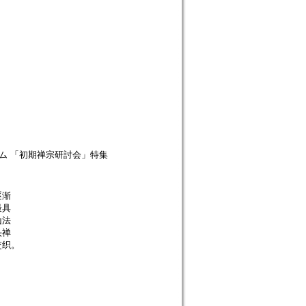
ム 「初期禅宗研討会」特集
逐渐
最具
山法
头禅
交织。