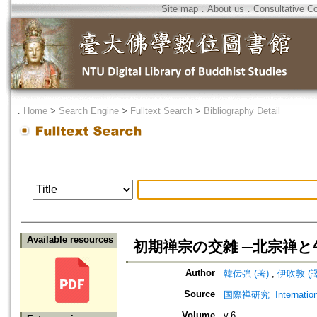
Site map
．
About us
．
Consultative C
．
Home
>
Search Engine
>
Fulltext Search
>
Bibliography Detail
Available resources
初期禅宗の交雑 ─北宗禅
Author
韓伝強 (著)
;
伊吹敦 (譯
Source
国際禅研究=Internationa
Volume
v.6