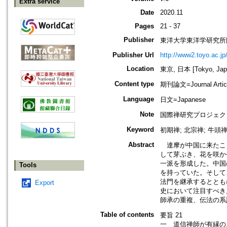
Extra service
Date
2020.11
Pages
21 - 37
Publisher
東洋大学東洋学研究所
Publisher Url
http://www2.toyo.ac.jp
Location
東京, 日本 [Tokyo, Jap
Content type
期刊論文=Journal Artic
Language
日文=Japanese
Note
国際禅研究プロジェク
Keyword
初期禅; 北宗禅; 牛頭禅
Abstract
達摩が中国に来たこ
して芽ぶき、花を咲か
一派を形成した。中国
Tools
を持っていた。そして
法門を継承するととも
Export
史において注目すべき
師承の重複、伝法の系
Table of contents
要旨 21
一 道信禅師が有縁の人