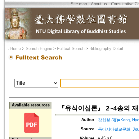
Site map
．
About us
．
Consultative C
．
Home
>
Search Engine
>
Fulltext Search
>
Bibliography Detail
Available resources
『유식이십론』 2~4송의 재고=Rein
Author
강형철 (著)=Kang, Hyog-
Source
동아시아불교문화=Journal o
Volume
v.45 n.0