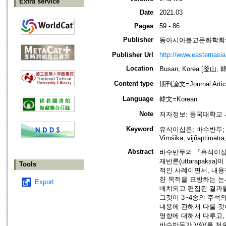
Extra service
Date
2021.03
Pages
59 - 86
Publisher
동아시아불교문화학회=The Ass
Publisher Url
http://www.easternasia
Location
Busan, Korea [釜山, 
Content type
期刊論文=Journal Artic
Language
韓文=Korean
Note
저자정보: 동국대학교 
Keyword
유식이십론; 바수반두; 유식;
Viṃśikā; vijñaptimātra;
Abstract
바수반두의 『유식이십론(唯識
재반론(uttarapak
Tools
적인 사례이면서, 내용적으
한 목적을 표방하는 논
Export
배치되고 편집된 결과물
그것이 3~4송의 주석
내용에 관해서 다룰 것
영향에 대해서 다루고,
바수반두가 VśV를 저