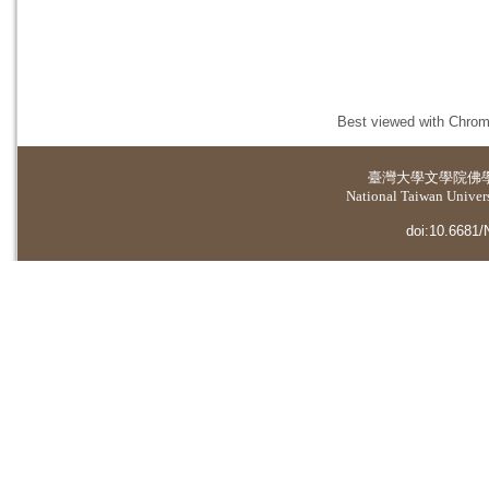
Best viewed with Chrome
臺灣大學
文學院佛
National Taiwan Universi
doi:10.6681