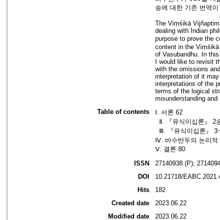
송에 대한 기존 번역이
The Viṃśikā Vijñaptimā
dealing with Indian ph
purpose to prove the c
content in the Viṃśikā 
of Vasubandhu. In this
I would like to revisit
with the omissions and 
interpretation of it m
interpretations of the 
terms of the logical s
misunderstanding and m
Table of contents
Ⅰ. 서론 62
Ⅱ. 『유식이십론』 2송
Ⅲ. 『유식이십론』 3
Ⅳ. 바수반두의 논리적 
Ⅴ. 결론 80
ISSN
27140938 (P); 2714094
DOI
10.21718/EABC.2021.
Hits
182
Created date
2023.06.22
Modified date
2023.06.22